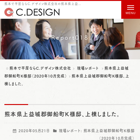
熊本で平屋ならC.デザイン株式会社の熊本県上益城郡御船町K様邸、上棟しました。をご紹介
t
o
g
g
Report018
l
e
n
熊本で平屋ならC.デザイン株式会社
現場レポート
熊本県上益城
a
郡御船町K様邸（2020年10月完成）
熊本県上益城郡御船町K様邸、上
棟しました。
v
i
g
熊本県上益城郡御船町K様邸、上棟しました。
a
t
2020年05月21日
現場レポート:
熊本県上益城郡御船町K様邸
i
（2020年10月完成）