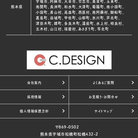
宇城市、阿蘇市、天草市、合志市、美里町、玉東町、
熊本県
南関町、長洲町、和水町、大津町、菊陽町、南小国町、
小国町、産山村、高森町、西原村、南阿蘇村、御船町、
嘉島町、益城町、甲佐町、山都町、氷川町、芦北町、
津奈木町、錦町、多良木町、湯前町、水上村、相良村、
五木村、山江村、球磨村、あさぎり町、苓北町
会社案内
よくあるご質問
採用情報
お見積り・お問合せ
個人情報保護方針
サイトマップ
〒869-0502
熊本県宇城市松橋町松橋432-2