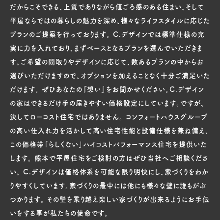
だからこそできる、上質でありながら値ごろ感のある住まい、そして
平屋ならではの暮らしの魅力を深め、様々なライフスタイルに応じた
プランのご提案を行っております。 C.デザインでは標準仕様の充
実に力を入れており、まずベースとなるプランを選んでいただきま
す。ご希望の間取りやデザインに応じて、数あるプランの中からお
選びいただけますので、オプションを加えることなく十分ご満足いた
だけます。 ぜひあなたの『想い』をお聞かせください。C.デザイン
の家はできるだけ手の届きやすい価格設定にしています。ですが、
決してローコスト住宅ではありません。 コンフォートハウスグループ
の高い仕入れ力を活かして高い住宅性能と設備仕様を兼ね備え、
この価格帯「らしくない」ハイコストパフォーマンス住宅を提供いた
します。 熊本で平屋住宅をご検討の方はぜひ当社へご相談くださ
い。 C.デザインは価格体系を可能な限り明快にし、家づくりをわか
りやすくしています。家づくりの最中には他にも様々な壁に誰もがぶ
つかります。 その壁を乗り越え楽しい家づくりが出来るようにお手伝
いをする事が私たちの使命です。