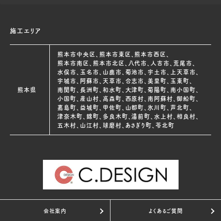
施工エリア
熊本市中央区、熊本市東区、熊本市西区、
熊本市南区、熊本市北区、八代市、人吉市、荒尾市、
水俣市、玉名市、山鹿市、菊池市、宇土市、上天草市、
宇城市、阿蘇市、天草市、合志市、美里町、玉東町、
熊本県
南関町、長洲町、和水町、大津町、菊陽町、南小国町、
小国町、産山村、高森町、西原村、南阿蘇村、御船町、
嘉島町、益城町、甲佐町、山都町、氷川町、芦北町、
津奈木町、錦町、多良木町、湯前町、水上村、相良村、
五木村、山江村、球磨村、あさぎり町、苓北町
会社案内
よくあるご質問