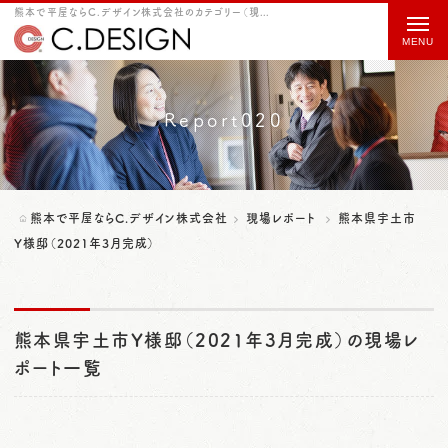
熊本で平屋ならC.デザイン株式会社のカテゴリー（現場レポート） 熊本県宇土市Y様邸（2021年3月完成）をご紹介
t
o
g
g
Report020
l
e
n
熊本で平屋ならC.デザイン株式会社
現場レポート
熊本県宇土市
a
Y様邸（2021年3月完成）
v
i
熊本県宇土市Y様邸（2021年3月完成）の現場レ
g
ポート一覧
a
t
i