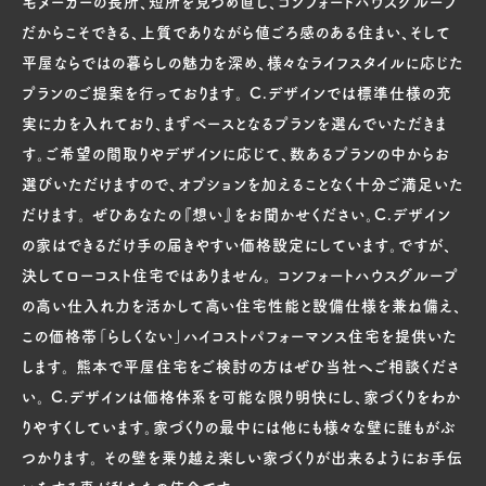
宅メーカーの長所、短所を見つめ直し、コンフォートハウスグループ
ビスにおいて、個人情報を収集するケースがあります。その
だからこそできる、上質でありながら値ごろ感のある住まい、そして
際の個人情報の保護には厳重に注意を払い管理・運営に
平屋ならではの暮らしの魅力を深め、様々なライフスタイルに応じた
努めます。
プランのご提案を行っております。 C.デザインでは標準仕様の充
実に力を入れており、まずベースとなるプランを選んでいただきま
2. 個人情報の取得について
す。ご希望の間取りやデザインに応じて、数あるプランの中からお
皆様からご提供いただいた個人情報は、利用目的の範囲
選びいただけますので、オプションを加えることなく十分ご満足いた
内に限って利用し、皆様の同意なく利用目的以外には一
だけます。 ぜひあなたの『想い』をお聞かせください。C.デザイン
切利用いたしません。皆様が個人情報の提供をご希望さ
の家はできるだけ手の届きやすい価格設定にしています。ですが、
れない場合には、ご自身のご判断により、ご利用をお控えい
決してローコスト住宅ではありません。 コンフォートハウスグループ
ただきますようお願い致します。
の高い仕入れ力を活かして高い住宅性能と設備仕様を兼ね備え、
この価格帯「らしくない」ハイコストパフォーマンス住宅を提供いた
3. 個人情報の利用範囲について
します。 熊本で平屋住宅をご検討の方はぜひ当社へご相談くださ
当方は、お客様の個人情報を、お客様に承諾いただいた
い。 C.デザインは価格体系を可能な限り明快にし、家づくりをわか
利用方法およびサービス提供・充実のための目的の範囲
りやすくしています。家づくりの最中には他にも様々な壁に誰もがぶ
内で利用いたします。
つかります。 その壁を乗り越え楽しい家づくりが出来るようにお手伝
1)第三者への開示につきまして事前にお客様の承諾を得