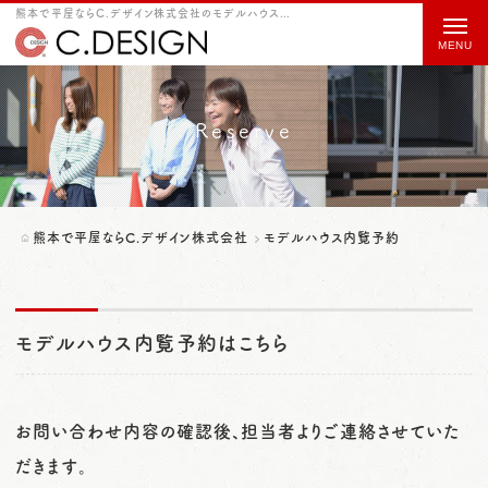
熊本で平屋ならC.デザイン株式会社のモデルハウス内覧予約をご紹介
t
o
g
g
Reserve
l
e
n
熊本で平屋ならC.デザイン株式会社
モデルハウス内覧予約
a
v
i
モデルハウス内覧予約はこちら
g
a
お問い合わせ内容の確認後、担当者よりご連絡させていた
t
だきます。
i