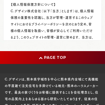
【個人情報保護方針について】
C.デザイン株式会社（以下「当方」とします）は、個人情報
保護の重要性を認識し、当方が管理・運営するこのウェブ
サイトにおけるプライバシーポリシーを次のとおり定め、皆
様の個人情報を取扱い、皆様が安心してご利用いただけ
るよう、このウェブサイトの管理・運営に努めます。 当方は、
このウェブサイトを通じて皆様の個人情報をご提供いただ
いたときは、これを本プライバシーポリシーに従って取扱い
ます。
PAGE TOP
1. 個人情報の取扱いについて
本プライバシーポリシーにおいて『個人情報』とは、当方が
C.デザインは、熊本県宇城市を中心に熊本県内全域にて高機能
インターネットを通じ、本ウェブサイトにおいて皆様からご
の平屋建て注文住宅を手掛けている地元・熊本のハウスメーカー
提供いただく氏名、住所、電話番号、電子メールアドレス
です。 最良の家づくりをお客様に提供することを会社理念とし、住
等、個人を識別できる情報あるいは皆様各個人に固有の
宅の品質向上をあらゆる面から研究いたしております。 従来の住
情報を意味します。 当方では、運営する各種サイトのサー