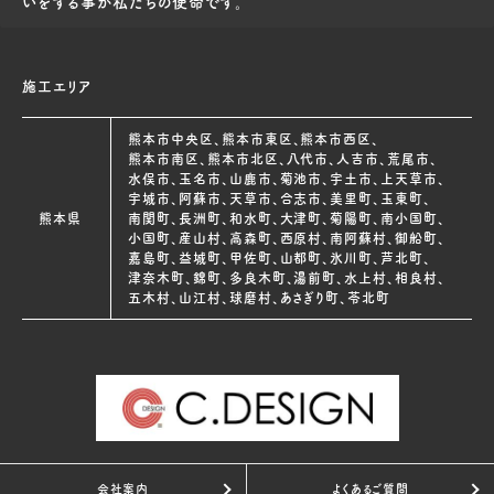
いをする事が私たちの使命です。
た場合
2)お客様へ弊社サービスを提供する上で必要となる業務
委託先に、機密保持契約を結んだ上で開示する場合
施工エリア
3)法律などにより開示が要求される場合
熊本市中央区、熊本市東区、熊本市西区、
熊本市南区、熊本市北区、八代市、人吉市、荒尾市、
4. 個人情報の適正管理について
水俣市、玉名市、山鹿市、菊池市、宇土市、上天草市、
宇城市、阿蘇市、天草市、合志市、美里町、玉東町、
当方は、お客様の個人情報について、正確かつ最新の状
熊本県
南関町、長洲町、和水町、大津町、菊陽町、南小国町、
態に保ち、お客様の個人情報の漏えい、紛失、破壊、改ざ
小国町、産山村、高森町、西原村、南阿蘇村、御船町、
嘉島町、益城町、甲佐町、山都町、氷川町、芦北町、
ん又はお客様の個人情報への不正なアクセスを防止する
津奈木町、錦町、多良木町、湯前町、水上村、相良村、
ことに努めます。
五木村、山江村、球磨村、あさぎり町、苓北町
5. 個人情報の安全対策について
当社は、個人情報の正確性及び安全性確保のために、セ
キュリティに万全の対策を講じています。
6. 法令・規範の遵守とプライバシーポリシーの改善
会社案内
よくあるご質問