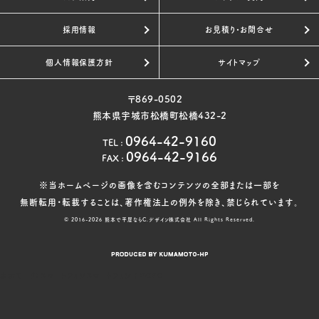
当方は、個人情報の保護に関する日本の法令、その他の規
採用情報
お見積り・お問合せ
範を遵守するとともに、上記の各項目の見直しを適宜行い、
個人情報保護の仕組みの継続的な改善を図ります。
個人情報保護方針
サイトマップ
7. 個人情報に関するお問い合わせ窓口
〒869-0502
当方の保有する個人情報およびプライバシーポリシーに対
熊本県宇城市松橋町松橋432-2
するお問い合わせについては下記へご連絡ください。
0964-42-9160
TEL
:
0964-42-9166
FAX
:
【お問い合わせ先】
※当ホームページの画像を含むコンテンツの全部または一部を
熊本で平屋ならC.デザイン株式会社
無断転用・転載することは、著作権法上の例外を除き、禁じられています。
C.デザイン株式会社 / お客様相談室
© 2016-2026
熊本で平屋ならC.デザイン株式会社
All Rights Reserved.
〒869-0502 熊本県宇城市松橋町松橋432-2
電話番号：
0964-42-9160
FAX番号：0964-42-9166
表示モード：
スマートフォン
スマートフォン
|
PC
PC
メールアドレス：contact@cdesign.jp
営業時間：平日 9:00～18:00（定休日:水曜日）