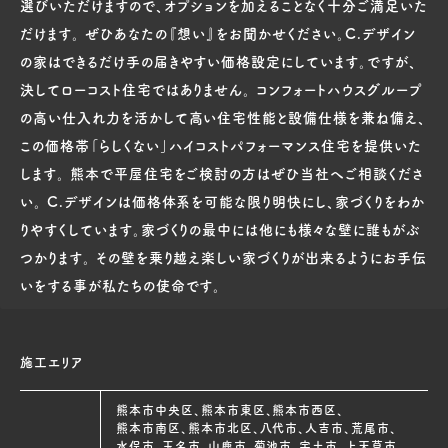
選びいただけますので、オプションを加えることなく十分ご満足いた
だけます。 ぜひあなたの『想い』をお聞かせください。C.デザイン
の家はできるだけ手の届きやすい価格設定にしています。ですが、
決してローコスト住宅ではありません。 コンフォートハウスグループ
の高い仕入れ力を活かして高い住宅性能と設備仕様を兼ね備え、
この価格帯「らしくない」ハイコストパフォーマンス住宅を提供いた
します。 熊本で平屋住宅をご検討の方はぜひ当社へご相談くださ
い。 C.デザインは価格体系を可能な限り明快にし、家づくりをわか
りやすくしています。家づくりの最中には他にも様々な壁に誰もがぶ
つかります。 その壁を乗り越え楽しい家づくりが出来るようにお手伝
いをする事が私たちの使命です。
施工エリア
熊本市中央区、熊本市東区、熊本市西区、
熊本市南区、熊本市北区、八代市、人吉市、荒尾市、
水俣市、玉名市、山鹿市、菊池市、宇土市、上天草市、