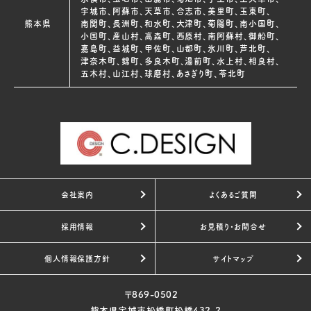
宇城市、阿蘇市、天草市、合志市、美里町、玉東町、
熊本県
南関町、長洲町、和水町、大津町、菊陽町、南小国町、
小国町、産山村、高森町、西原村、南阿蘇村、御船町、
嘉島町、益城町、甲佐町、山都町、氷川町、芦北町、
津奈木町、錦町、多良木町、湯前町、水上村、相良村、
五木村、山江村、球磨村、あさぎり町、苓北町
会社案内
よくあるご質問
採用情報
お見積り・お問合せ
個人情報保護方針
サイトマップ
〒869-0502
熊本県宇城市松橋町松橋432-2