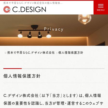
熊本で平屋ならC.デザイン株式会社の個人情報保護方針をご紹介
t
o
g
g
Privacy
l
e
n
熊本で平屋ならC.デザイン株式会社
個人情報保護方針
a
v
i
個人情報保護方針
g
a
C.デザイン株式会社（以下「当方」とします）は、個人情報
t
保護の重要性を認識し、当方が管理・運営するこのウェブサ
i