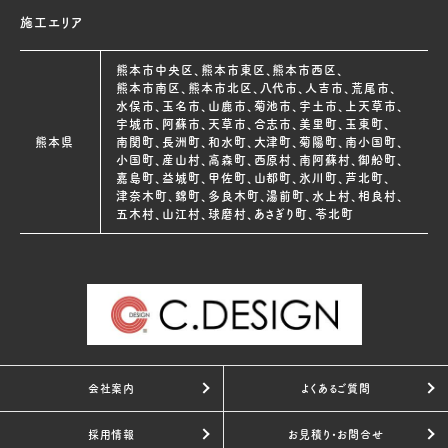
施工エリア
熊本市中央区、熊本市東区、熊本市西区、
熊本市南区、熊本市北区、八代市、人吉市、荒尾市、
水俣市、玉名市、山鹿市、菊池市、宇土市、上天草市、
宇城市、阿蘇市、天草市、合志市、美里町、玉東町、
熊本県
南関町、長洲町、和水町、大津町、菊陽町、南小国町、
小国町、産山村、高森町、西原村、南阿蘇村、御船町、
嘉島町、益城町、甲佐町、山都町、氷川町、芦北町、
津奈木町、錦町、多良木町、湯前町、水上村、相良村、
五木村、山江村、球磨村、あさぎり町、苓北町
会社案内
よくあるご質問
採用情報
お見積り・お問合せ