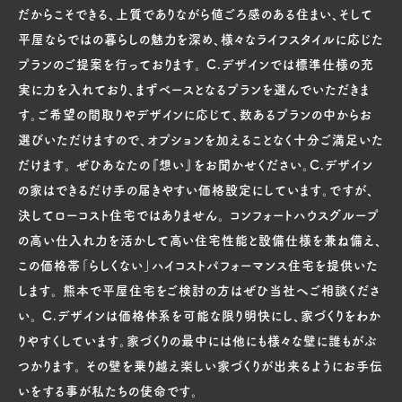
だからこそできる、上質でありながら値ごろ感のある住まい、そして
平屋ならではの暮らしの魅力を深め、様々なライフスタイルに応じた
プランのご提案を行っております。 C.デザインでは標準仕様の充
実に力を入れており、まずベースとなるプランを選んでいただきま
す。ご希望の間取りやデザインに応じて、数あるプランの中からお
選びいただけますので、オプションを加えることなく十分ご満足いた
だけます。 ぜひあなたの『想い』をお聞かせください。C.デザイン
の家はできるだけ手の届きやすい価格設定にしています。ですが、
決してローコスト住宅ではありません。 コンフォートハウスグループ
の高い仕入れ力を活かして高い住宅性能と設備仕様を兼ね備え、
この価格帯「らしくない」ハイコストパフォーマンス住宅を提供いた
します。 熊本で平屋住宅をご検討の方はぜひ当社へご相談くださ
い。 C.デザインは価格体系を可能な限り明快にし、家づくりをわか
りやすくしています。家づくりの最中には他にも様々な壁に誰もがぶ
つかります。 その壁を乗り越え楽しい家づくりが出来るようにお手伝
いをする事が私たちの使命です。