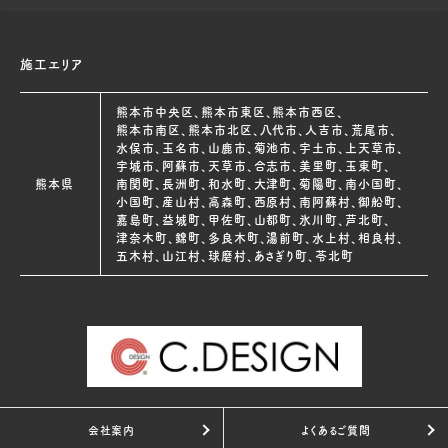
施工エリア
熊本市中央区、熊本市東区、熊本市西区、
熊本市南区、熊本市北区、八代市、人吉市、荒尾市、
水俣市、玉名市、山鹿市、菊池市、宇土市、上天草市、
宇城市、阿蘇市、天草市、合志市、美里町、玉東町、
熊本県
南関町、長洲町、和水町、大津町、菊陽町、南小国町、
小国町、産山村、高森町、西原村、南阿蘇村、御船町、
嘉島町、益城町、甲佐町、山都町、氷川町、芦北町、
津奈木町、錦町、多良木町、湯前町、水上村、相良村、
五木村、山江村、球磨村、あさぎり町、苓北町
会社案内
よくあるご質問