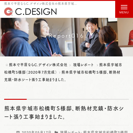
熊本で平屋ならC.デザイン株式会社の熊本県宇城市松橋町Ｓ様邸、断熱材充鎮・防水シート張り工事始まりました。をご紹介
t
o
g
g
Report016
l
e
n
熊本で平屋ならC.デザイン株式会社
現場レポート
熊本県宇城市
a
松橋町S様邸（2020年7月完成）
熊本県宇城市松橋町Ｓ様邸、断熱材
充鎮・防水シート張り工事始まりました。
v
i
g
熊本県宇城市松橋町Ｓ様邸、断熱材充鎮・防水シ
a
ート張り工事始まりました。
t
i
2020年05月17日
現場レポート:
熊本県宇城市松橋町S様邸