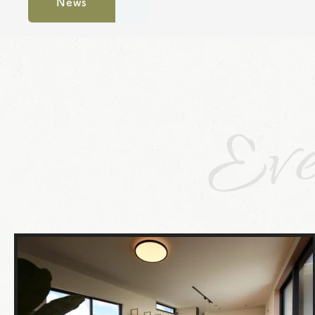
News
Eve