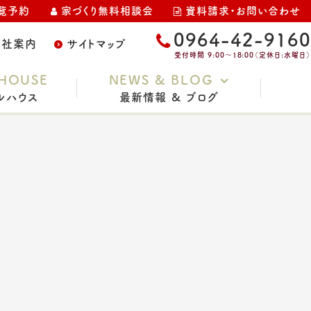
覧予約
家づくり無料相談会
資料請求・お問い合わせ
0964-42-9160
会社案内
サイトマップ
受付時間 9:00～18:00（定休日:水曜日）
HOUSE
NEWS & BLOG
ルハウス
最新情報 & ブログ
お知らせ
家づくりコラム
スタッフブログ
イベント・完成見学会
土地情報
現場レポート