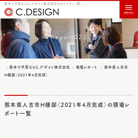
熊本で平屋ならC.デザイン株式会社のカテゴリー（現場レポート） 熊本県人吉市H様邸（2021年4月完成）をご紹介
t
o
g
g
Report022
l
e
n
熊本で平屋ならC.デザイン株式会社
現場レポート
熊本県人吉市
a
H様邸（2021年4月完成）
v
i
熊本県人吉市H様邸（2021年4月完成）の現場レ
g
ポート一覧
a
t
i