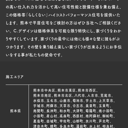
の高い仕入れ力を活かして高い住宅性能と設備仕様を兼ね備え、
この価格帯「らしくない」ハイコストパフォーマンス住宅を提供いた
します。 熊本で平屋住宅をご検討の方はぜひ当社へご相談くださ
い。 C.デザインは価格体系を可能な限り明快にし、家づくりをわか
りやすくしています。家づくりの最中には他にも様々な壁に誰もがぶ
つかります。 その壁を乗り越え楽しい家づくりが出来るようにお手伝
いをする事が私たちの使命です。
施工エリア
熊本市中央区、熊本市東区、熊本市西区、
熊本市南区、熊本市北区、八代市、人吉市、荒尾市、
水俣市、玉名市、山鹿市、菊池市、宇土市、上天草市、
宇城市、阿蘇市、天草市、合志市、美里町、玉東町、
熊本県
南関町、長洲町、和水町、大津町、菊陽町、南小国町、
小国町、産山村、高森町、西原村、南阿蘇村、御船町、
嘉島町、益城町、甲佐町、山都町、氷川町、芦北町、
津奈木町、錦町、多良木町、湯前町、水上村、相良村、