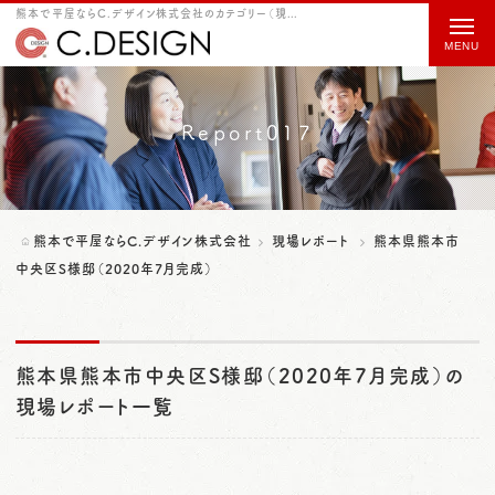
熊本で平屋ならC.デザイン株式会社のカテゴリー（現場レポート） 熊本県熊本市中央区S様邸（2020年7月完成）をご紹介
t
o
g
g
Report017
l
e
n
熊本で平屋ならC.デザイン株式会社
現場レポート
熊本県熊本市
a
中央区S様邸（2020年7月完成）
v
i
熊本県熊本市中央区S様邸（2020年7月完成）の
g
現場レポート一覧
a
t
i