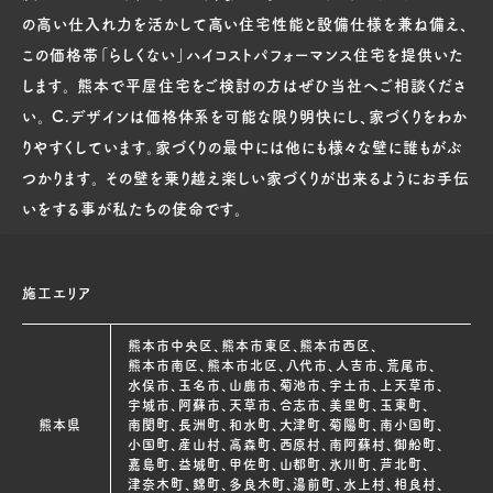
の高い仕入れ力を活かして高い住宅性能と設備仕様を兼ね備え、
この価格帯「らしくない」ハイコストパフォーマンス住宅を提供いた
します。 熊本で平屋住宅をご検討の方はぜひ当社へご相談くださ
い。 C.デザインは価格体系を可能な限り明快にし、家づくりをわか
りやすくしています。家づくりの最中には他にも様々な壁に誰もがぶ
つかります。 その壁を乗り越え楽しい家づくりが出来るようにお手伝
いをする事が私たちの使命です。
施工エリア
熊本市中央区、熊本市東区、熊本市西区、
熊本市南区、熊本市北区、八代市、人吉市、荒尾市、
水俣市、玉名市、山鹿市、菊池市、宇土市、上天草市、
宇城市、阿蘇市、天草市、合志市、美里町、玉東町、
熊本県
南関町、長洲町、和水町、大津町、菊陽町、南小国町、
小国町、産山村、高森町、西原村、南阿蘇村、御船町、
嘉島町、益城町、甲佐町、山都町、氷川町、芦北町、
津奈木町、錦町、多良木町、湯前町、水上村、相良村、