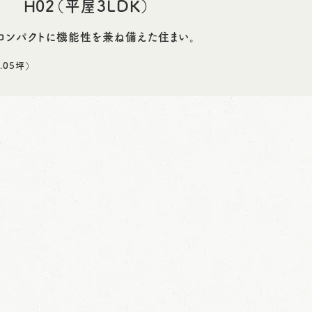
H02（平屋3LDK）
コンパクトに機能性を兼ね備えた住まい。
.05坪）