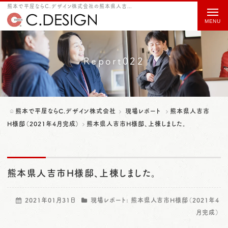
熊本で平屋ならC.デザイン株式会社の熊本県人吉市H様邸、上棟しました。をご紹介
t
o
g
g
Report022
l
e
n
熊本で平屋ならC.デザイン株式会社
現場レポート
熊本県人吉市
a
H様邸（2021年4月完成）
熊本県人吉市H様邸、上棟しました。
v
i
熊本県人吉市H様邸、上棟しました。
g
a
2021年01月31日
現場レポート:
熊本県人吉市H様邸（2021年4
t
月完成）
i