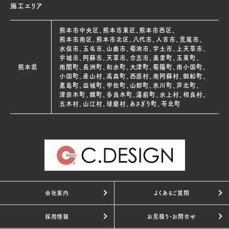
施工エリア
熊本市中央区、熊本市東区、熊本市西区、
熊本市南区、熊本市北区、八代市、人吉市、荒尾市、
水俣市、玉名市、山鹿市、菊池市、宇土市、上天草市、
宇城市、阿蘇市、天草市、合志市、美里町、玉東町、
熊本県
南関町、長洲町、和水町、大津町、菊陽町、南小国町、
小国町、産山村、高森町、西原村、南阿蘇村、御船町、
嘉島町、益城町、甲佐町、山都町、氷川町、芦北町、
津奈木町、錦町、多良木町、湯前町、水上村、相良村、
五木村、山江村、球磨村、あさぎり町、苓北町
会社案内
よくあるご質問
採用情報
お見積り・お問合せ