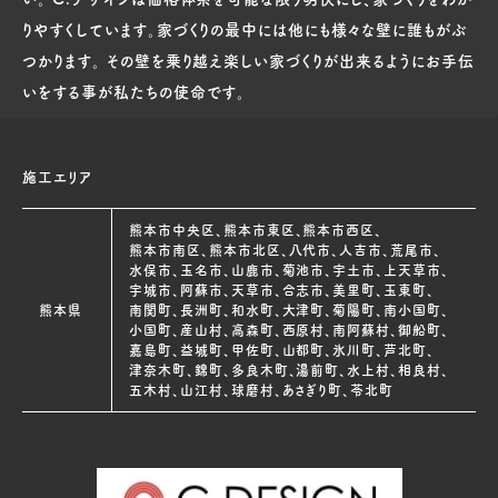
りやすくしています。家づくりの最中には他にも様々な壁に誰もがぶ
つかります。 その壁を乗り越え楽しい家づくりが出来るようにお手伝
いをする事が私たちの使命です。
施工エリア
熊本市中央区、熊本市東区、熊本市西区、
熊本市南区、熊本市北区、八代市、人吉市、荒尾市、
水俣市、玉名市、山鹿市、菊池市、宇土市、上天草市、
宇城市、阿蘇市、天草市、合志市、美里町、玉東町、
熊本県
南関町、長洲町、和水町、大津町、菊陽町、南小国町、
小国町、産山村、高森町、西原村、南阿蘇村、御船町、
嘉島町、益城町、甲佐町、山都町、氷川町、芦北町、
津奈木町、錦町、多良木町、湯前町、水上村、相良村、
五木村、山江村、球磨村、あさぎり町、苓北町