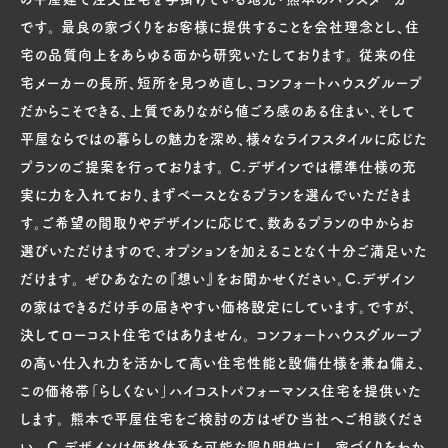
です。 最良の家づくりをお客様に提供することを会社理念とし、住
宅の品質向上をあらゆる面から研究いたしております。 従来の住
宅メーカーの長所、短所を見つめ直し、コンフォートハウスグループ
だからこそできる、上質でありながら値ごろ感のある住まい、そして
平屋ならではの暮らしの魅力を深め、様々なライフスタイルに応じた
プランのご提案を行っております。 C.デザインでは標準仕様の充
実に力を入れており、まずベースとなるプランを選んでいただきま
す。ご希望の間取りやデザインに応じて、数あるプランの中からお
選びいただけますので、オプションを加えることなく十分ご満足いた
だけます。 ぜひあなたの『想い』をお聞かせください。C.デザイン
の家はできるだけ手の届きやすい価格設定にしています。ですが、
決してローコスト住宅ではありません。 コンフォートハウスグループ
の高い仕入れ力を活かして高い住宅性能と設備仕様を兼ね備え、
この価格帯「らしくない」ハイコストパフォーマンス住宅を提供いた
します。 熊本で平屋住宅をご検討の方はぜひ当社へご相談くださ
い。 C.デザインは価格体系を可能な限り明快にし、家づくりをわか