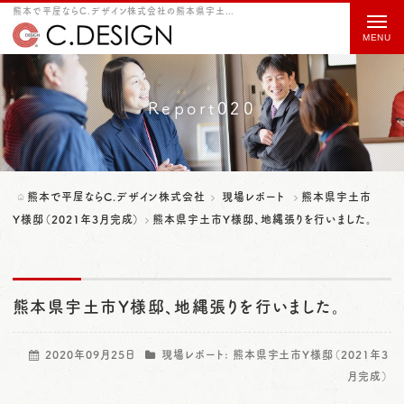
熊本で平屋ならC.デザイン株式会社の熊本県宇土市Y様邸、地縄張りを行いました。をご紹介
t
o
g
g
Report020
l
e
n
熊本で平屋ならC.デザイン株式会社
現場レポート
熊本県宇土市
a
Y様邸（2021年3月完成）
熊本県宇土市Y様邸、地縄張りを行いました。
v
i
熊本県宇土市Y様邸、地縄張りを行いました。
g
a
2020年09月25日
現場レポート:
熊本県宇土市Y様邸（2021年3
t
月完成）
i