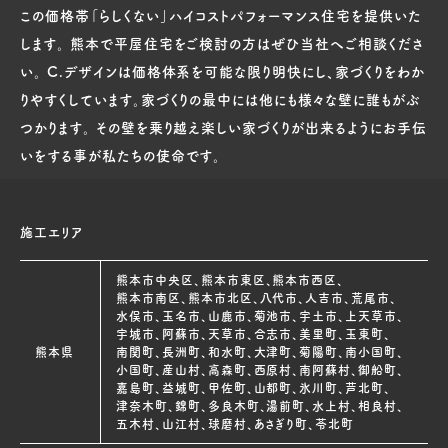
この価格帯「らしくない」ハイコストパフォーマンス住宅を提供いた
します。 熊本で平屋住宅をご検討の方はぜひ当社へご相談くださ
い。 C.デザインは価格体系を可能な限り明快にし、家づくりをわか
りやすくしています。家づくりの最中には他にも様々な壁に誰もがぶ
つかります。 その壁を乗り越え楽しい家づくりが出来るようにお手伝
いをする事が私たちの使命です。
施工エリア
熊本市中央区、熊本市東区、熊本市西区、
熊本市南区、熊本市北区、八代市、人吉市、荒尾市、
水俣市、玉名市、山鹿市、菊池市、宇土市、上天草市、
宇城市、阿蘇市、天草市、合志市、美里町、玉東町、
熊本県
南関町、長洲町、和水町、大津町、菊陽町、南小国町、
小国町、産山村、高森町、西原村、南阿蘇村、御船町、
嘉島町、益城町、甲佐町、山都町、氷川町、芦北町、
津奈木町、錦町、多良木町、湯前町、水上村、相良村、
五木村、山江村、球磨村、あさぎり町、苓北町