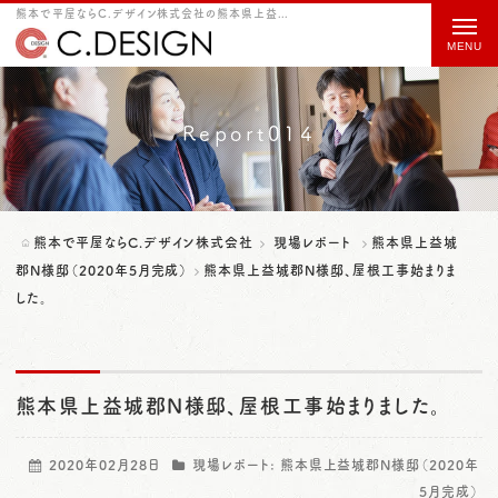
熊本で平屋ならC.デザイン株式会社の熊本県上益城郡N様邸、屋根工事始まりました。をご紹介
t
o
g
g
Report014
l
e
n
熊本で平屋ならC.デザイン株式会社
現場レポート
熊本県上益城
a
郡N様邸（2020年5月完成）
熊本県上益城郡N様邸、屋根工事始まりま
した。
v
i
g
熊本県上益城郡N様邸、屋根工事始まりました。
a
t
2020年02月28日
現場レポート:
熊本県上益城郡N様邸（2020年
i
5月完成）