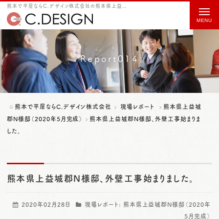
熊本で平屋ならC.デザイン株式会社の熊本県上益城郡N様邸、外壁工事始まりました。をご紹介
t
o
g
g
Report014
l
e
n
熊本で平屋ならC.デザイン株式会社
現場レポート
熊本県上益城
a
郡N様邸（2020年5月完成）
熊本県上益城郡N様邸、外壁工事始まりま
した。
v
i
g
熊本県上益城郡N様邸、外壁工事始まりました。
a
t
2020年02月28日
現場レポート:
熊本県上益城郡N様邸（2020年
i
5月完成）