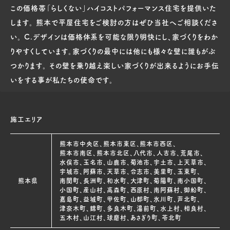
この価格帯「らしくない」ハイコストパフォーマンス住宅を提供いた
します。 熊本で平屋住宅をご検討の方はぜひ当社へご相談くださ
い。 C.デザインは価格体系を可能な限り明快にし、家づくりをわか
りやすくしています。家づくりの最中には他にも様々な壁に誰もがぶ
つかります。 その壁を乗り越え楽しい家づくりが出来るようにお手伝
いをする事が私たちの使命です。
施工エリア
熊本市中央区、熊本市東区、熊本市西区、
熊本市南区、熊本市北区、八代市、人吉市、荒尾市、
水俣市、玉名市、山鹿市、菊池市、宇土市、上天草市、
宇城市、阿蘇市、天草市、合志市、美里町、玉東町、
熊本県
南関町、長洲町、和水町、大津町、菊陽町、南小国町、
小国町、産山村、高森町、西原村、南阿蘇村、御船町、
嘉島町、益城町、甲佐町、山都町、氷川町、芦北町、
津奈木町、錦町、多良木町、湯前町、水上村、相良村、
五木村、山江村、球磨村、あさぎり町、苓北町