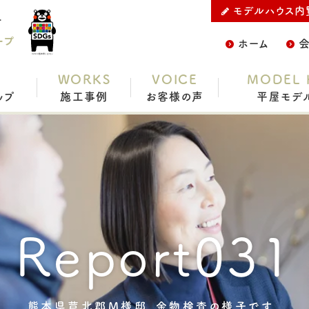
モデルハウス内
子です。をご紹介
ープ
ホーム
WORKS
VOICE
MODEL 
ップ
施工事例
お客様の声
平屋モデ
Report031
熊本県芦北郡M様邸、金物検査の様子です。