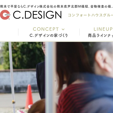
熊本で平屋ならC.デザイン株式会社の熊本県芦北郡M様邸、金物検査の様
コンフォートハウスグル
CONCEPT
LINEUP
C.デザインの家づくり
商品ラインナ
充実の標準仕様
安心の保証
家づくりの流れ
インテリアスタイル
よくあるご質問
スタッフ紹介