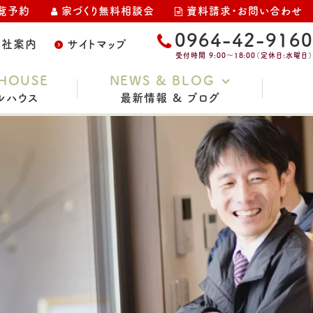
覧予約
家づくり無料相談会
資料請求・お問い合わせ
0964-42-9160
会社案内
サイトマップ
受付時間 9:00～18:00（定休日:水曜日）
HOUSE
NEWS & BLOG
ルハウス
最新情報 & ブログ
お知らせ
家づくりコラム
スタッフブログ
イベント・完成見学会
土地情報
現場レポート