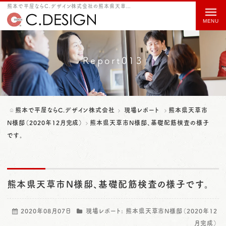
熊本で平屋ならC.デザイン株式会社の熊本県天草市N様邸、基礎配筋検査の様子です。をご紹介
t
o
g
g
Report013
l
e
n
熊本で平屋ならC.デザイン株式会社
現場レポート
熊本県天草市
a
N様邸（2020年12月完成）
熊本県天草市N様邸、基礎配筋検査の様子
です。
v
i
g
熊本県天草市N様邸、基礎配筋検査の様子です。
a
t
2020年08月07日
現場レポート:
熊本県天草市N様邸（2020年12
i
月完成）