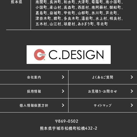
熊本県
南関町、長洲町、和水町、大津町、菊陽町、南小国町、
小国町、産山村、高森町、西原村、南阿蘇村、御船町、
嘉島町、益城町、甲佐町、山都町、氷川町、芦北町、
津奈木町、錦町、多良木町、湯前町、水上村、相良村、
五木村、山江村、球磨村、あさぎり町、苓北町
会社案内
よくあるご質問
採用情報
お見積り・お問合せ
個人情報保護方針
サイトマップ
〒869-0502
熊本県宇城市松橋町松橋432-2