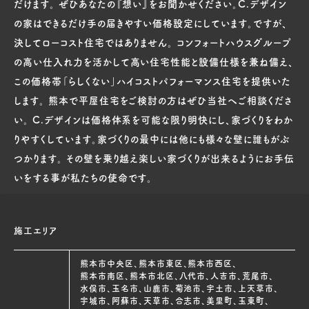
だけます。 ぜひあなたの『想い』をお聞かせください。C.デザイン
の家はできるだけ手の届きやすい価格設定にしています。ですが、
決してローコスト住宅ではありません。 コンフォートハウスグループ
の高い仕入れ力を活かして高い住宅性能と設備仕様を兼ね備え、
この価格帯「らしくない」ハイコストパフォーマンス住宅を提供いた
します。 熊本で平屋住宅をご検討の方はぜひ当社へご相談くださ
い。 C.デザインは価格体系を可能な限り明快にし、家づくりをわか
りやすくしています。家づくりの最中には他にも様々な壁に誰もがぶ
つかります。 その壁を乗り越え楽しい家づくりが出来るようにお手伝
いをする事が私たちの使命です。
施工エリア
熊本市中央区、熊本市東区、熊本市西区、
熊本市南区、熊本市北区、八代市、人吉市、荒尾市、
水俣市、玉名市、山鹿市、菊池市、宇土市、上天草市、
宇城市、阿蘇市、天草市、合志市、美里町、玉東町、