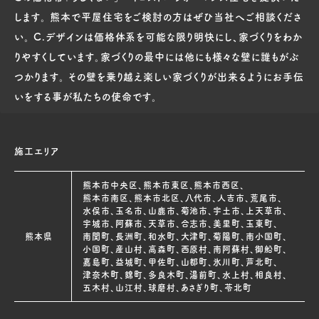
します。 熊本で平屋住宅をご検討の方はぜひ当社へご相談くださ
い。 C.デザインは価格体系を可能な限り明快にし、家づくりをわか
りやすくしています。家づくりの最中には他にも様々な壁に誰もがぶ
つかります。 その壁を乗り越え楽しい家づくりが出来るようにお手伝
いをする事が私たちの使命です。
施工エリア
熊本市中央区、熊本市東区、熊本市西区、
熊本市南区、熊本市北区、八代市、人吉市、荒尾市、
水俣市、玉名市、山鹿市、菊池市、宇土市、上天草市、
宇城市、阿蘇市、天草市、合志市、美里町、玉東町、
熊本県
南関町、長洲町、和水町、大津町、菊陽町、南小国町、
小国町、産山村、高森町、西原村、南阿蘇村、御船町、
嘉島町、益城町、甲佐町、山都町、氷川町、芦北町、
津奈木町、錦町、多良木町、湯前町、水上村、相良村、
五木村、山江村、球磨村、あさぎり町、苓北町