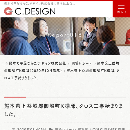
熊本で平屋ならC.デザイン株式会社の熊本県上益城郡御船町K様邸、クロス工事始まりました。をご紹介
t
o
g
g
Report018
l
e
n
熊本で平屋ならC.デザイン株式会社
現場レポート
熊本県上益城
a
郡御船町K様邸（2020年10月完成）
熊本県上益城郡御船町K様邸、ク
ロス工事始まりました。
v
i
g
熊本県上益城郡御船町K様邸、クロス工事始まりま
a
した。
t
i
2020年08月05日
現場レポート:
熊本県上益城郡御船町K様邸