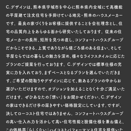
C.デザインは、熊本県宇城市を中心に熊本県内全域にて高機能
の平屋建て注文住宅を手掛けている地元・熊本のハウスメーカー
です。 最良の家づくりをお客様に提供することを会社理念とし、住
宅の品質向上をあらゆる面から研究いたしております。 従来の住
宅メーカーの長所、短所を見つめ直し、コンフォートハウスグループ
だからこそできる、上質でありながら値ごろ感のある住まい、そして
平屋ならではの暮らしの魅力を深め、様々なライフスタイルに応じた
プランのご提案を行っております。 C.デザインでは標準仕様の充
実に力を入れており、まずベースとなるプランを選んでいただきま
す。ご希望の間取りやデザインに応じて、数あるプランの中からお
選びいただけますので、オプションを加えることなく十分ご満足いた
だけます。 ぜひあなたの『想い』をお聞かせください。C.デザイン
の家はできるだけ手の届きやすい価格設定にしています。ですが、
決してローコスト住宅ではありません。 コンフォートハウスグループ
の高い仕入れ力を活かして高い住宅性能と設備仕様を兼ね備え、
この価格帯「らしくない」ハイコストパフォーマンス住宅を提供いた