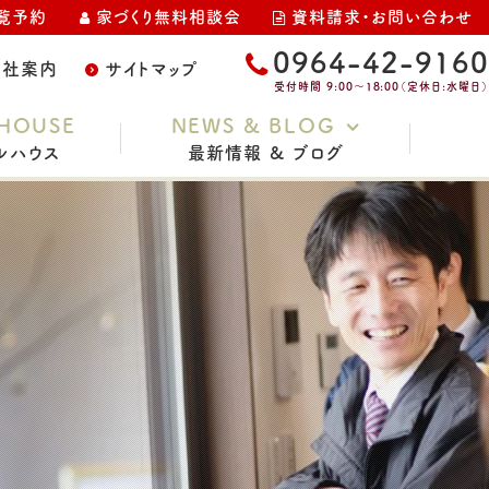
覧予約
家づくり無料相談会
資料請求・お問い合わせ
0964-42-9160
会社案内
サイトマップ
受付時間 9:00～18:00（定休日:水曜日）
HOUSE
NEWS & BLOG
ルハウス
最新情報 & ブログ
お知らせ
家づくりコラム
スタッフブログ
イベント・完成見学会
土地情報
現場レポート