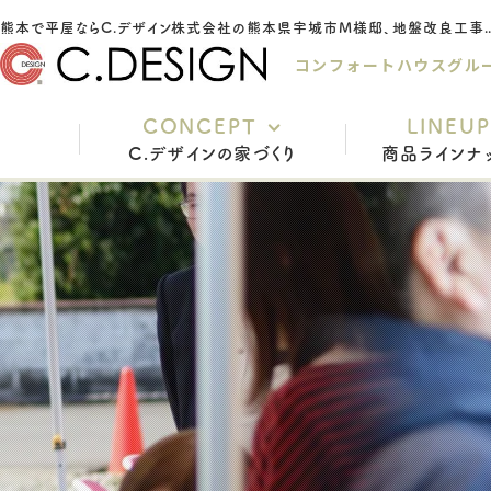
熊本で平屋ならC.デザイン株式会社の熊本県宇城市M様邸、地盤改
コンフォートハウスグル
CONCEPT
LINEUP
C.デザインの家づくり
商品ラインナ
充実の標準仕様
安心の保証
家づくりの流れ
インテリアスタイル
よくあるご質問
スタッフ紹介