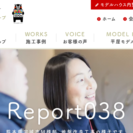
モデルハウス内
良工事の様子です。をご紹介
ープ
ホーム
WORKS
VOICE
MODEL 
ップ
施工事例
お客様の声
平屋モデ
Report038
熊本県宇城市M様邸、地盤改良工事の様子です。