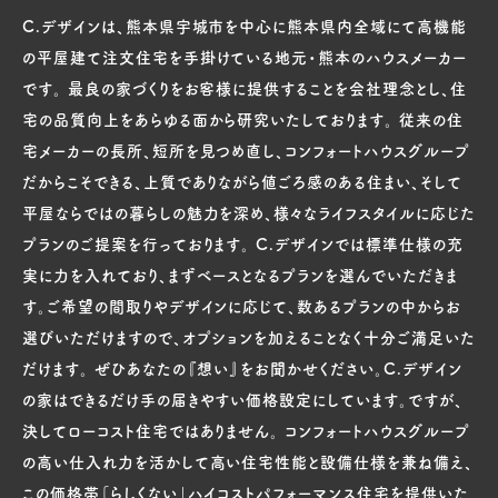
C.デザインは、熊本県宇城市を中心に熊本県内全域にて高機能
の平屋建て注文住宅を手掛けている地元・熊本のハウスメーカー
です。 最良の家づくりをお客様に提供することを会社理念とし、住
宅の品質向上をあらゆる面から研究いたしております。 従来の住
宅メーカーの長所、短所を見つめ直し、コンフォートハウスグループ
だからこそできる、上質でありながら値ごろ感のある住まい、そして
平屋ならではの暮らしの魅力を深め、様々なライフスタイルに応じた
プランのご提案を行っております。 C.デザインでは標準仕様の充
実に力を入れており、まずベースとなるプランを選んでいただきま
す。ご希望の間取りやデザインに応じて、数あるプランの中からお
選びいただけますので、オプションを加えることなく十分ご満足いた
だけます。 ぜひあなたの『想い』をお聞かせください。C.デザイン
の家はできるだけ手の届きやすい価格設定にしています。ですが、
決してローコスト住宅ではありません。 コンフォートハウスグループ
の高い仕入れ力を活かして高い住宅性能と設備仕様を兼ね備え、
この価格帯「らしくない」ハイコストパフォーマンス住宅を提供いた