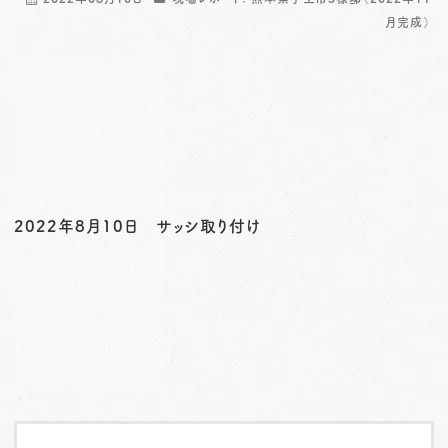
o
月完成）
n
2022年8月10日 サッシ取り付け