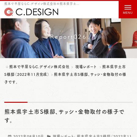
熊本で平屋ならC.デザイン株式会社の熊本県宇土市S様邸、サッシ・金物取付の様子です。をご紹介
t
o
g
g
Report026
l
e
n
熊本で平屋ならC.デザイン株式会社
現場レポート
熊本県宇土市
a
S様邸（2022年11月完成）
熊本県宇土市S様邸、サッシ・金物取付の様
子です。
v
i
g
熊本県宇土市S様邸、サッシ・金物取付の様子で
a
す。
t
i
2022年08月10日
現場レポート:
熊本県宇土市S様邸（2022年11