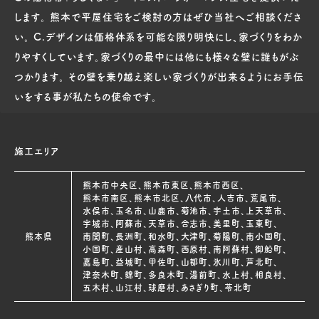
します。 熊本で平屋住宅をご検討の方はぜひ当社へご相談くださ
い。 C.デザインは価格体系を可能な限り明快にし、家づくりをわか
りやすくしています。家づくりの最中には他にも様々な壁に誰もがぶ
つかります。 その壁を乗り越え楽しい家づくりが出来るようにお手伝
いをする事が私たちの使命です。
施工エリア
熊本市中央区、熊本市東区、熊本市西区、
熊本市南区、熊本市北区、八代市、人吉市、荒尾市、
水俣市、玉名市、山鹿市、菊池市、宇土市、上天草市、
宇城市、阿蘇市、天草市、合志市、美里町、玉東町、
熊本県
南関町、長洲町、和水町、大津町、菊陽町、南小国町、
小国町、産山村、高森町、西原村、南阿蘇村、御船町、
嘉島町、益城町、甲佐町、山都町、氷川町、芦北町、
津奈木町、錦町、多良木町、湯前町、水上村、相良村、
五木村、山江村、球磨村、あさぎり町、苓北町