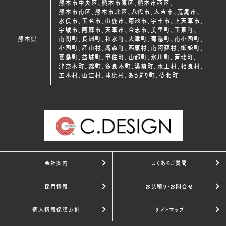
熊本市中央区、熊本市東区、熊本市西区、
熊本市南区、熊本市北区、八代市、人吉市、荒尾市、
水俣市、玉名市、山鹿市、菊池市、宇土市、上天草市、
宇城市、阿蘇市、天草市、合志市、美里町、玉東町、
熊本県
南関町、長洲町、和水町、大津町、菊陽町、南小国町、
小国町、産山村、高森町、西原村、南阿蘇村、御船町、
嘉島町、益城町、甲佐町、山都町、氷川町、芦北町、
津奈木町、錦町、多良木町、湯前町、水上村、相良村、
五木村、山江村、球磨村、あさぎり町、苓北町
会社案内
よくあるご質問
採用情報
お見積り・お問合せ
個人情報保護方針
サイトマップ