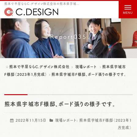
熊本で平屋ならC.デザイン株式会社の熊本県宇城市F様邸、ボード張りの様子です。をご紹介
t
o
g
g
Report035
l
e
n
熊本で平屋ならC.デザイン株式会社
現場レポート
熊本県宇城市
a
F様邸（2023年1月完成）
熊本県宇城市F様邸、ボード張りの様子です。
v
i
熊本県宇城市F様邸、ボード張りの様子です。
g
a
2022年11月15日
現場レポート:
熊本県宇城市F様邸（2023年1
t
月完成）
i