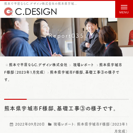
熊本で平屋ならC.デザイン株式会社の熊本県宇城市F様邸、基礎工事③の様子です。をご紹介
t
o
g
g
Report035
l
e
n
熊本で平屋ならC.デザイン株式会社
現場レポート
熊本県宇城市
a
F様邸（2023年1月完成）
熊本県宇城市F様邸、基礎工事③の様子で
す。
v
i
g
熊本県宇城市F様邸、基礎工事③の様子です。
a
t
2022年09月20日
現場レポート:
熊本県宇城市F様邸（2023年1
i
月完成）