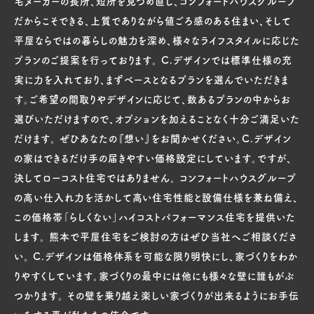
宅メーカーの長所、短所を見つめ直し、コンフォートハウスグループ
だからこそできる、上質でありながら値ごろ感のある住まい、そして
平屋ならではの暮らしの魅力を深め、様々なライフスタイルに応じた
プランのご提案を行っております。 C.デザインでは標準仕様の充
実に力を入れており、まずベースとなるプランを選んでいただきま
す。ご希望の間取りやデザインに応じて、数あるプランの中からお
選びいただけますので、オプションを加えることなく十分ご満足いた
だけます。 ぜひあなたの『想い』をお聞かせください。C.デザイン
の家はできるだけ手の届きやすい価格設定にしています。ですが、
決してローコスト住宅ではありません。 コンフォートハウスグループ
の高い仕入れ力を活かして高い住宅性能と設備仕様を兼ね備え、
この価格帯「らしくない」ハイコストパフォーマンス住宅を提供いた
します。 熊本で平屋住宅をご検討の方はぜひ当社へご相談くださ
い。 C.デザインは価格体系を可能な限り明快にし、家づくりをわか
りやすくしています。家づくりの最中には他にも様々な壁に誰もがぶ
つかります。 その壁を乗り越え楽しい家づくりが出来るようにお手伝