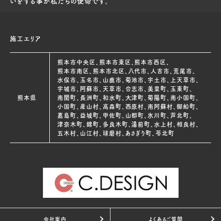
いをする事が私たちの使命です。
施工エリア
熊本市中央区、熊本市東区、熊本市西区、
熊本市南区、熊本市北区、八代市、人吉市、荒尾市、
水俣市、玉名市、山鹿市、菊池市、宇土市、上天草市、
宇城市、阿蘇市、天草市、合志市、美里町、玉東町、
熊本県
南関町、長洲町、和水町、大津町、菊陽町、南小国町、
小国町、産山村、高森町、西原村、南阿蘇村、御船町、
嘉島町、益城町、甲佐町、山都町、氷川町、芦北町、
津奈木町、錦町、多良木町、湯前町、水上村、相良村、
五木村、山江村、球磨村、あさぎり町、苓北町
会社案内
よくあるご質問