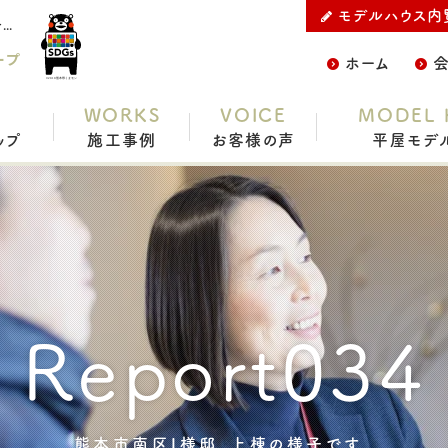
モデルハウス内
熊本で平屋ならC.デザイン株式会社の熊本市南区I様邸、上棟の様子です。をご紹介
ープ
ホーム
WORKS
VOICE
MODEL 
ップ
施工事例
お客様の声
平屋モデ
Report034
熊本市南区I様邸、上棟の様子です。