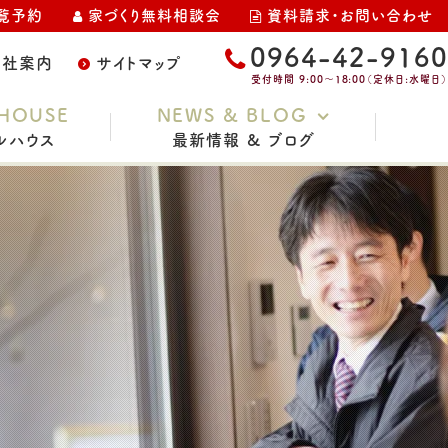
覧予約
家づくり無料相談会
資料請求・お問い合わせ
0964-42-9160
会社案内
サイトマップ
受付時間 9:00～18:00（定休日:水曜日）
HOUSE
NEWS & BLOG
ルハウス
最新情報 & ブログ
お知らせ
家づくりコラム
スタッフブログ
イベント・完成見学会
土地情報
現場レポート