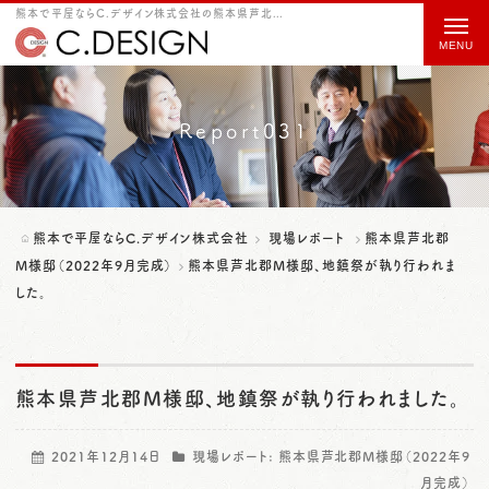
熊本で平屋ならC.デザイン株式会社の熊本県芦北郡M様邸、地鎮祭が執り行われました。をご紹介
t
o
g
g
Report031
l
e
n
熊本で平屋ならC.デザイン株式会社
現場レポート
熊本県芦北郡
a
M様邸（2022年9月完成）
熊本県芦北郡M様邸、地鎮祭が執り行われま
した。
v
i
g
熊本県芦北郡M様邸、地鎮祭が執り行われました。
a
t
2021年12月14日
現場レポート:
熊本県芦北郡M様邸（2022年9
i
月完成）