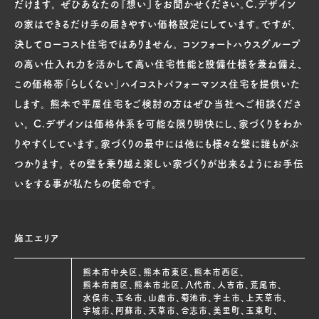
だけます。 ぜひあなたの『想い』をお聞かせください。C.デザイン
の家はできるだけ手の届きやすい価格設定にしています。ですが、
決してローコスト住宅ではありません。 コンフォートハウスグループ
の高い仕入れ力を活かして高い住宅性能と設備仕様を兼ね備え、
この価格帯「らしくない」ハイコストパフォーマンス住宅を提供いた
します。 熊本で平屋住宅をご検討の方はぜひ当社へご相談くださ
い。 C.デザインは価格体系を可能な限り明快にし、家づくりをわか
りやすくしています。家づくりの最中には他にも様々な壁に誰もがぶ
つかります。 その壁を乗り越え楽しい家づくりが出来るようにお手伝
いをする事が私たちの使命です。
施工エリア
熊本市中央区、熊本市東区、熊本市西区、
熊本市南区、熊本市北区、八代市、人吉市、荒尾市、
水俣市、玉名市、山鹿市、菊池市、宇土市、上天草市、
宇城市、阿蘇市、天草市、合志市、美里町、玉東町、