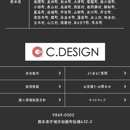
熊本県
南関町、長洲町、和水町、大津町、菊陽町、南小国町、
小国町、産山村、高森町、西原村、南阿蘇村、御船町、
嘉島町、益城町、甲佐町、山都町、氷川町、芦北町、
津奈木町、錦町、多良木町、湯前町、水上村、相良村、
五木村、山江村、球磨村、あさぎり町、苓北町
会社案内
よくあるご質問
採用情報
お見積り・お問合せ
個人情報保護方針
サイトマップ
〒869-0502
熊本県宇城市松橋町松橋432-2