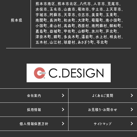
熊本市南区、熊本市北区、八代市、人吉市、荒尾市、
水俣市、玉名市、山鹿市、菊池市、宇土市、上天草市、
宇城市、阿蘇市、天草市、合志市、美里町、玉東町、
熊本県
南関町、長洲町、和水町、大津町、菊陽町、南小国町、
小国町、産山村、高森町、西原村、南阿蘇村、御船町、
嘉島町、益城町、甲佐町、山都町、氷川町、芦北町、
津奈木町、錦町、多良木町、湯前町、水上村、相良村、
五木村、山江村、球磨村、あさぎり町、苓北町
会社案内
よくあるご質問
採用情報
お見積り・お問合せ
個人情報保護方針
サイトマップ