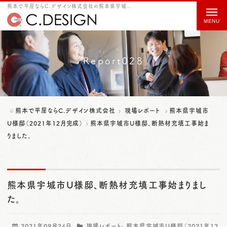
熊本で平屋ならC.デザイン株式会社の熊本県宇城市U様邸、断熱材充填工事始まりました。をご紹介
t
o
g
g
Report028
l
e
n
熊本で平屋ならC.デザイン株式会社
現場レポート
熊本県宇城市
a
U様邸（2021年12月完成）
熊本県宇城市U様邸、断熱材充填工事始ま
りました。
v
i
g
熊本県宇城市U様邸、断熱材充填工事始まりまし
a
た。
t
i
2021年09月24日
現場レポート:
熊本県宇城市U様邸（2021年12