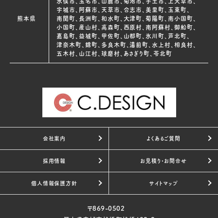
水俣市、玉名市、山鹿市、菊池市、宇土市、上天草市、
宇城市、阿蘇市、天草市、合志市、美里町、玉東町、
熊本県
南関町、長洲町、和水町、大津町、菊陽町、南小国町、
小国町、産山村、高森町、西原村、南阿蘇村、御船町、
嘉島町、益城町、甲佐町、山都町、氷川町、芦北町、
津奈木町、錦町、多良木町、湯前町、水上村、相良村、
五木村、山江村、球磨村、あさぎり町、苓北町
会社案内
よくあるご質問
採用情報
お見積り・お問合せ
個人情報保護方針
サイトマップ
〒869-0502