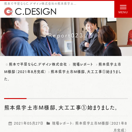
熊本で平屋ならC.デザイン株式会社の熊本県宇土市M様邸、大工工事①始まりました。をご紹介
t
o
g
g
Report023
l
e
n
熊本で平屋ならC.デザイン株式会社
現場レポート
熊本県宇土市
a
M様邸（2021年8月完成）
熊本県宇土市M様邸、大工工事①始まりまし
た。
v
i
g
熊本県宇土市M様邸、大工工事①始まりました。
a
t
2021年05月27日
現場レポート:
熊本県宇土市M様邸（2021年8
i
月完成）