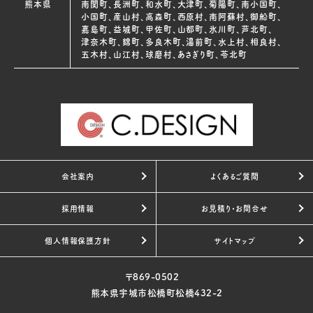
熊本県
南関町、長洲町、和水町、大津町、菊陽町、南小国町、
小国町、産山村、高森町、西原村、南阿蘇村、御船町、
嘉島町、益城町、甲佐町、山都町、氷川町、芦北町、
津奈木町、錦町、多良木町、湯前町、水上村、相良村、
五木村、山江村、球磨村、あさぎり町、苓北町
会社案内
よくあるご質問
採用情報
お見積り・お問合せ
個人情報保護方針
サイトマップ
〒869-0502
熊本県宇城市松橋町松橋432-2