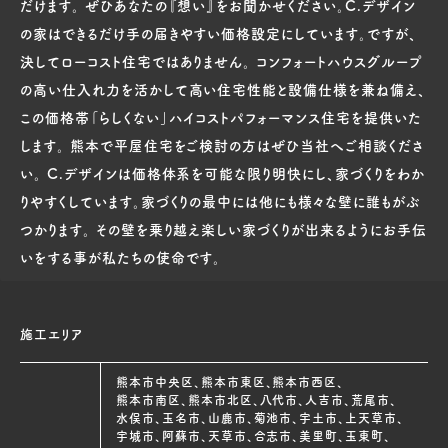
だけます。 ぜひあなたの『想い』をお聞かせください。C.デザイン
の家はできるだけ手の届きやすい価格設定にしています。ですが、
決してローコスト住宅ではありません。 コンフォートハウスグループ
の高い仕入れ力を活かして高い住宅性能と設備仕様を兼ね備え、
この価格帯「らしくない」ハイコストパフォーマンス住宅を提供いた
します。 熊本で平屋住宅をご検討の方はぜひ当社へご相談くださ
い。 C.デザインは価格体系を可能な限り明快にし、家づくりをわか
りやすくしています。家づくりの最中には他にも様々な壁に誰もがぶ
つかります。 その壁を乗り越え楽しい家づくりが出来るようにお手伝
いをする事が私たちの使命です。
施工エリア
熊本市中央区、熊本市東区、熊本市西区、
熊本市南区、熊本市北区、八代市、人吉市、荒尾市、
水俣市、玉名市、山鹿市、菊池市、宇土市、上天草市、
宇城市、阿蘇市、天草市、合志市、美里町、玉東町、