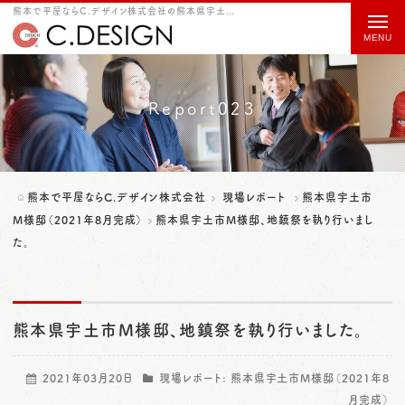
熊本で平屋ならC.デザイン株式会社の熊本県宇土市M様邸、地鎮祭を執り行いました。をご紹介
t
o
g
g
Report023
l
e
n
熊本で平屋ならC.デザイン株式会社
現場レポート
熊本県宇土市
a
M様邸（2021年8月完成）
熊本県宇土市M様邸、地鎮祭を執り行いまし
た。
v
i
g
熊本県宇土市M様邸、地鎮祭を執り行いました。
a
t
2021年03月20日
現場レポート:
熊本県宇土市M様邸（2021年8
i
月完成）