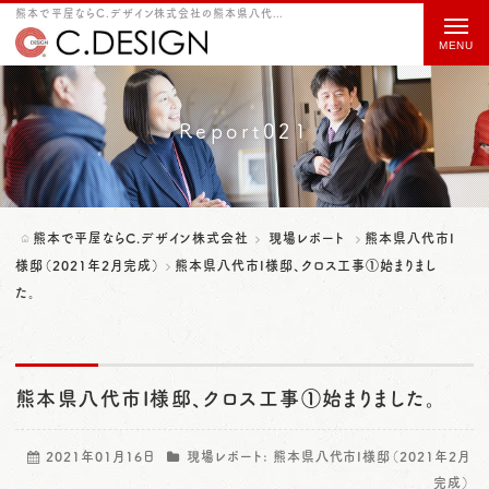
熊本で平屋ならC.デザイン株式会社の熊本県八代市I様邸、クロス工事①始まりました。をご紹介
t
o
g
g
Report021
l
e
n
熊本で平屋ならC.デザイン株式会社
現場レポート
熊本県八代市I
a
様邸（2021年2月完成）
熊本県八代市I様邸、クロス工事①始まりまし
た。
v
i
g
熊本県八代市I様邸、クロス工事①始まりました。
a
t
2021年01月16日
現場レポート:
熊本県八代市I様邸（2021年2月
i
完成）