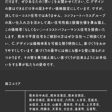
だけます。 ぜひあなたの『想い』をお聞かせください。C.デザイン
の家はできるだけ手の届きやすい価格設定にしています。ですが、
決してローコスト住宅ではありません。 コンフォートハウスグループ
の高い仕入れ力を活かして高い住宅性能と設備仕様を兼ね備え、
この価格帯「らしくない」ハイコストパフォーマンス住宅を提供いた
します。 熊本で平屋住宅をご検討の方はぜひ当社へご相談くださ
い。 C.デザインは価格体系を可能な限り明快にし、家づくりをわか
りやすくしています。家づくりの最中には他にも様々な壁に誰もがぶ
つかります。 その壁を乗り越え楽しい家づくりが出来るようにお手伝
いをする事が私たちの使命です。
施工エリア
熊本市中央区、熊本市東区、熊本市西区、
熊本市南区、熊本市北区、八代市、人吉市、荒尾市、
水俣市、玉名市、山鹿市、菊池市、宇土市、上天草市、
宇城市、阿蘇市、天草市、合志市、美里町、玉東町、