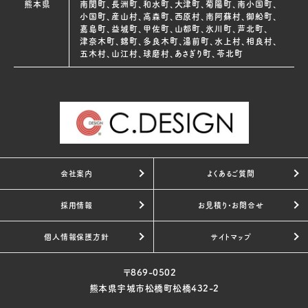
熊本県
南関町、長洲町、和水町、大津町、菊陽町、南小国町、
小国町、産山村、高森町、西原村、南阿蘇村、御船町、
嘉島町、益城町、甲佐町、山都町、氷川町、芦北町、
津奈木町、錦町、多良木町、湯前町、水上村、相良村、
五木村、山江村、球磨村、あさぎり町、苓北町
会社案内
よくあるご質問
採用情報
お見積り・お問合せ
個人情報保護方針
サイトマップ
〒869-0502
熊本県宇城市松橋町松橋432-2