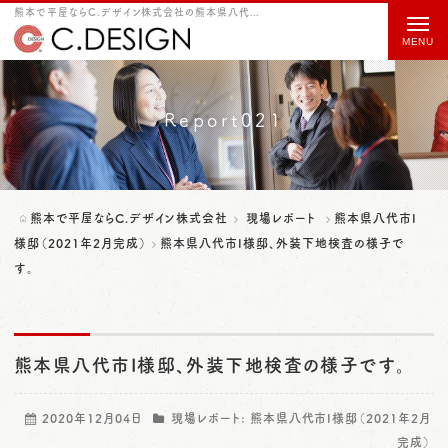
熊本で平屋ならC.デザイン株式会社の熊本県八代市I様邸、外装下地検査の様子です。をご紹介
t
o
g
g
Report021
l
e
n
熊本で平屋ならC.デザイン株式会社
現場レポート
熊本県八代市I
a
様邸（2021年2月完成）
熊本県八代市I様邸、外装下地検査の様子で
す。
v
i
g
熊本県八代市I様邸、外装下地検査の様子です。
a
t
2020年12月04日
現場レポート:
熊本県八代市I様邸（2021年2月
i
完成）