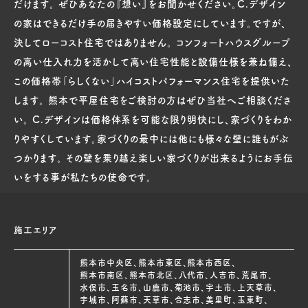
だけます。 ぜひあなたの『想い』をお聞かせください。C.デザイン
の家はできるだけ手の届きやすい価格設定にしています。ですが、
決してローコスト住宅ではありません。 コンフォートハウスグループ
の高い仕入れ力を活かして高い住宅性能と設備仕様を兼ね備え、
この価格帯「らしくない」ハイコストパフォーマンス住宅を提供いた
します。 熊本で平屋住宅をご検討の方はぜひ当社へご相談くださ
い。 C.デザインは価格体系を可能な限り明快にし、家づくりをわか
りやすくしています。家づくりの最中には他にも様々な壁に誰もがぶ
つかります。 その壁を乗り越え楽しい家づくりが出来るようにお手伝
いをする事が私たちの使命です。
施工エリア
熊本市中央区、熊本市東区、熊本市西区、
熊本市南区、熊本市北区、八代市、人吉市、荒尾市、
水俣市、玉名市、山鹿市、菊池市、宇土市、上天草市、
宇城市、阿蘇市、天草市、合志市、美里町、玉東町、