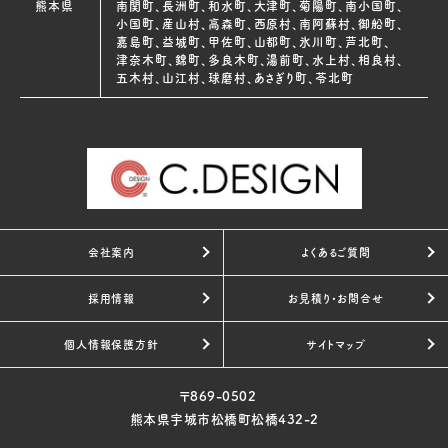
熊本県
南関町、長洲町、和水町、大津町、菊陽町、南小国町、
小国町、産山村、高森町、西原村、南阿蘇村、御船町、
嘉島町、益城町、甲佐町、山都町、氷川町、芦北町、
津奈木町、錦町、多良木町、湯前町、水上村、相良村、
五木村、山江村、球磨村、あさぎり町、苓北町
会社案内
よくあるご質問
採用情報
お見積り・お問合せ
個人情報保護方針
サイトマップ
〒869-0502
熊本県宇城市松橋町松橋432-2