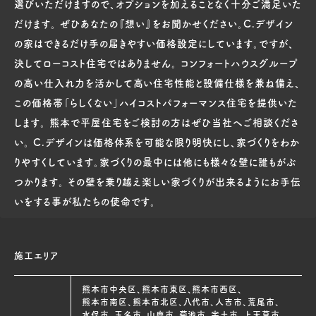
選びいただけますので、オプションを加えることなく十分ご満足いた
だけます。 ぜひあなたの『想い』をお聞かせください。C.デザイン
の家はできるだけ手の届きやすい価格設定にしています。ですが、
決してローコスト住宅ではありません。 コンフォートハウスグループ
の高い仕入れ力を活かして高い住宅性能と設備仕様を兼ね備え、
この価格帯「らしくない」ハイコストパフォーマンス住宅を提供いた
します。 熊本で平屋住宅をご検討の方はぜひ当社へご相談くださ
い。 C.デザインは価格体系を可能な限り明快にし、家づくりをわか
りやすくしています。家づくりの最中には他にも様々な壁に誰もがぶ
つかります。 その壁を乗り越え楽しい家づくりが出来るようにお手伝
いをする事が私たちの使命です。
施工エリア
熊本市中央区、熊本市東区、熊本市西区、
熊本市南区、熊本市北区、八代市、人吉市、荒尾市、
水俣市、玉名市、山鹿市、菊池市、宇土市、上天草市、