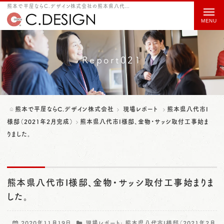
熊本で平屋ならC.デザイン株式会社の熊本県八代市I様邸、金物・サッシ取付工事始まりました。をご紹介
t
o
g
g
Report021
l
e
n
熊本で平屋ならC.デザイン株式会社
現場レポート
熊本県八代市I
a
様邸（2021年2月完成）
熊本県八代市I様邸、金物・サッシ取付工事始ま
りました。
v
i
g
熊本県八代市I様邸、金物・サッシ取付工事始まりま
a
した。
t
i
2020年11月19日
現場レポート:
熊本県八代市I様邸（2021年2月