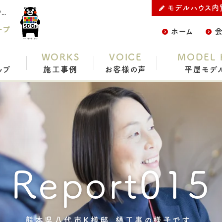
モデルハウス内
熊本で平屋ならC.デザイン株式会社の熊本県八代市K様邸、樋工事の様子です。をご紹介
ープ
ホーム
WORKS
VOICE
MODEL 
ップ
施工事例
お客様の声
平屋モデ
Report015
熊本県八代市K様邸、樋工事の様子です。