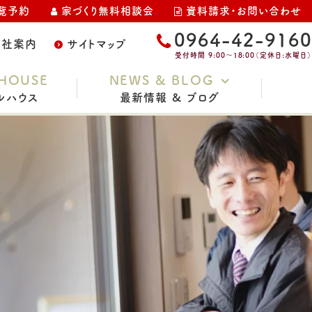
覧予約
家づくり無料相談会
資料請求・お問い合わせ
0964-42-9160
会社案内
サイトマップ
受付時間 9:00～18:00（定休日:水曜日）
HOUSE
NEWS & BLOG
ルハウス
最新情報 & ブログ
お知らせ
家づくりコラム
スタッフブログ
イベント・完成見学会
土地情報
現場レポート