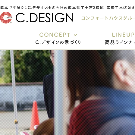
熊本で平屋な
コンフォートハウスグル
CONCEPT
LINEUP
C.デザインの家づくり
商品ラインナ
充実の標準仕様
安心の保証
家づくりの流れ
インテリアスタイル
よくあるご質問
スタッフ紹介