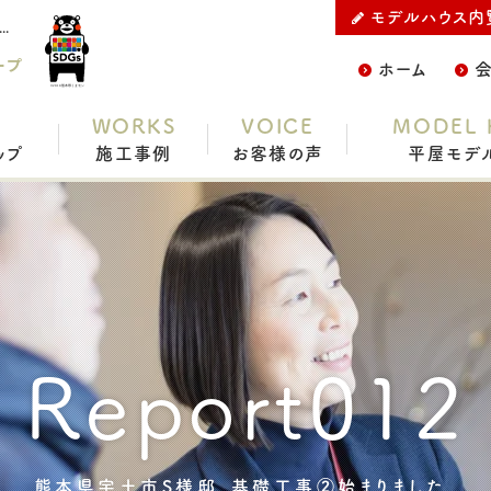
モデルハウス内
らC.デザイン株式会社の熊本県宇土市S様邸、基礎工事②始まりました。をご紹介
ープ
ホーム
WORKS
VOICE
MODEL 
ップ
施工事例
お客様の声
平屋モデ
Report012
熊本県宇土市S様邸、基礎工事②始まりました。