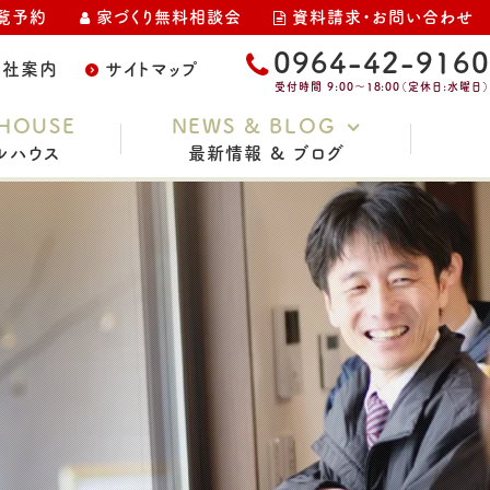
覧予約
家づくり無料相談会
資料請求・お問い合わせ
0964-42-9160
会社案内
サイトマップ
受付時間 9:00～18:00（定休日:水曜日）
HOUSE
NEWS & BLOG
ルハウス
最新情報 & ブログ
お知らせ
家づくりコラム
スタッフブログ
イベント・完成見学会
土地情報
現場レポート