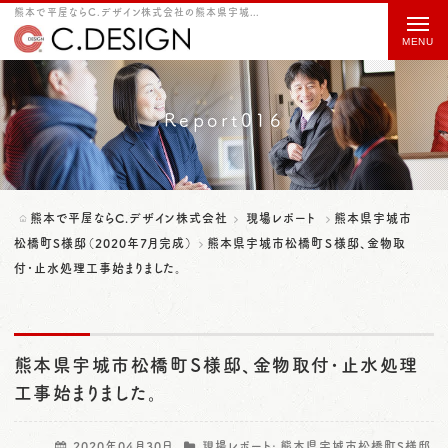
熊本で平屋ならC.デザイン株式会社の熊本県宇城市松橋町Ｓ様邸、金物取付･止水処理工事始まりました。をご紹介
t
o
g
g
Report016
l
e
n
熊本で平屋ならC.デザイン株式会社
現場レポート
熊本県宇城市
a
松橋町S様邸（2020年7月完成）
熊本県宇城市松橋町Ｓ様邸、金物取
付･止水処理工事始まりました。
v
i
g
熊本県宇城市松橋町Ｓ様邸、金物取付･止水処理
a
工事始まりました。
t
i
2020年04月30日
現場レポート:
熊本県宇城市松橋町S様邸