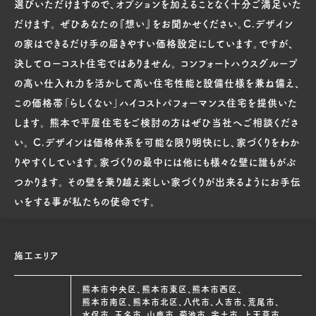
選びいただけますので、オプションを加えることなく十分ご満足いた
だけます。 ぜひあなたの『想い』をお聞かせください。C.デザイン
の家はできるだけ手の届きやすい価格設定にしています。ですが、
決してローコスト住宅ではありません。 コンフォートハウスグループ
の高い仕入れ力を活かして高い住宅性能と設備仕様を兼ね備え、
この価格帯「らしくない」ハイコストパフォーマンス住宅を提供いた
します。 熊本で平屋住宅をご検討の方はぜひ当社へご相談くださ
い。 C.デザインは価格体系を可能な限り明快にし、家づくりをわか
りやすくしています。家づくりの最中には他にも様々な壁に誰もがぶ
つかります。 その壁を乗り越え楽しい家づくりが出来るようにお手伝
いをする事が私たちの使命です。
施工エリア
熊本市中央区、熊本市東区、熊本市西区、
熊本市南区、熊本市北区、八代市、人吉市、荒尾市、
水俣市、玉名市、山鹿市、菊池市、宇土市、上天草市、