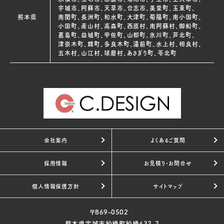
宇城市、阿蘇市、天草市、合志市、美里町、玉東町、
熊本県
南関町、長洲町、和水町、大津町、菊陽町、南小国町、
小国町、産山村、高森町、西原村、南阿蘇村、御船町、
嘉島町、益城町、甲佐町、山都町、氷川町、芦北町、
津奈木町、錦町、多良木町、湯前町、水上村、相良村、
五木村、山江村、球磨村、あさぎり町、苓北町
会社案内
よくあるご質問
採用情報
お見積り・お問合せ
個人情報保護方針
サイトマップ
〒869-0502
熊本県宇城市松橋町松橋432-2