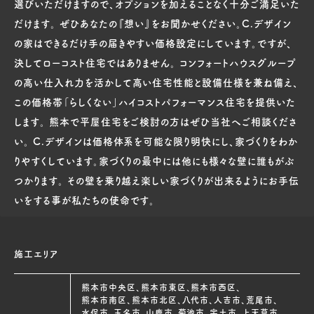
選びいただけますので、オプションを加えることなく十分ご満足いた
だけます。 ぜひあなたの『想い』をお聞かせください。C.デザイン
の家はできるだけ手の届きやすい価格設定にしています。ですが、
決してローコスト住宅ではありません。 コンフォートハウスグループ
の高い仕入れ力を活かして高い住宅性能と設備仕様を兼ね備え、
この価格帯「らしくない」ハイコストパフォーマンス住宅を提供いた
します。 熊本で平屋住宅をご検討の方はぜひ当社へご相談くださ
い。 C.デザインは価格体系を可能な限り明快にし、家づくりをわか
りやすくしています。家づくりの最中には他にも様々な壁に誰もがぶ
つかります。 その壁を乗り越え楽しい家づくりが出来るようにお手伝
いをする事が私たちの使命です。
施工エリア
熊本市中央区、熊本市東区、熊本市西区、
熊本市南区、熊本市北区、八代市、人吉市、荒尾市、
水俣市、玉名市、山鹿市、菊池市、宇土市、上天草市、