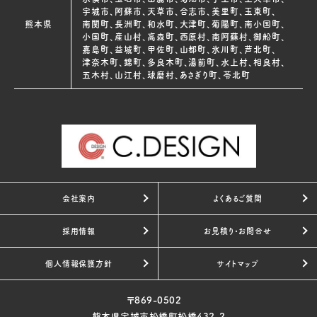
宇城市、阿蘇市、天草市、合志市、美里町、玉東町、
熊本県
南関町、長洲町、和水町、大津町、菊陽町、南小国町、
小国町、産山村、高森町、西原村、南阿蘇村、御船町、
嘉島町、益城町、甲佐町、山都町、氷川町、芦北町、
津奈木町、錦町、多良木町、湯前町、水上村、相良村、
五木村、山江村、球磨村、あさぎり町、苓北町
会社案内
よくあるご質問
採用情報
お見積り・お問合せ
個人情報保護方針
サイトマップ
〒869-0502
熊本県宇城市松橋町松橋432-2