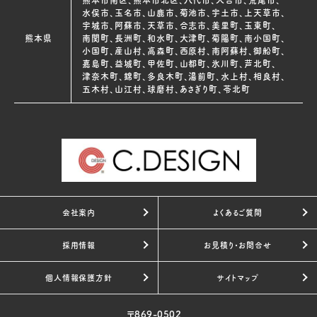
水俣市、玉名市、山鹿市、菊池市、宇土市、上天草市、
宇城市、阿蘇市、天草市、合志市、美里町、玉東町、
熊本県
南関町、長洲町、和水町、大津町、菊陽町、南小国町、
小国町、産山村、高森町、西原村、南阿蘇村、御船町、
嘉島町、益城町、甲佐町、山都町、氷川町、芦北町、
津奈木町、錦町、多良木町、湯前町、水上村、相良村、
五木村、山江村、球磨村、あさぎり町、苓北町
会社案内
よくあるご質問
採用情報
お見積り・お問合せ
個人情報保護方針
サイトマップ
〒869-0502