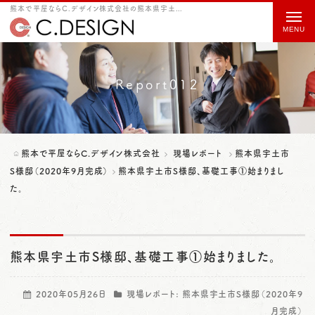
熊本で平屋ならC.デザイン株式会社の熊本県宇土市S様邸、基礎工事①始まりました。をご紹介
t
o
g
g
Report012
l
e
n
熊本で平屋ならC.デザイン株式会社
現場レポート
熊本県宇土市
a
S様邸（2020年9月完成）
熊本県宇土市S様邸、基礎工事①始まりまし
た。
v
i
g
熊本県宇土市S様邸、基礎工事①始まりました。
a
t
2020年05月26日
現場レポート:
熊本県宇土市S様邸（2020年9
i
月完成）