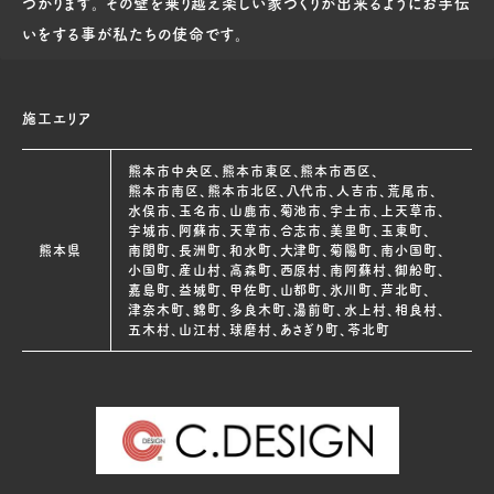
つかります。 その壁を乗り越え楽しい家づくりが出来るようにお手伝
いをする事が私たちの使命です。
施工エリア
熊本市中央区、熊本市東区、熊本市西区、
熊本市南区、熊本市北区、八代市、人吉市、荒尾市、
水俣市、玉名市、山鹿市、菊池市、宇土市、上天草市、
宇城市、阿蘇市、天草市、合志市、美里町、玉東町、
熊本県
南関町、長洲町、和水町、大津町、菊陽町、南小国町、
小国町、産山村、高森町、西原村、南阿蘇村、御船町、
嘉島町、益城町、甲佐町、山都町、氷川町、芦北町、
津奈木町、錦町、多良木町、湯前町、水上村、相良村、
五木村、山江村、球磨村、あさぎり町、苓北町