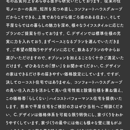
宅の品質向上をあらゆる面から研究いたしております。 従来の住
宅メーカーの長所、短所を見つめ直し、コンフォートハウスグループ
だからこそできる、上質でありながら値ごろ感のある住まい、そして
平屋ならではの暮らしの魅力を深め、様々なライフスタイルに応じた
プランのご提案を行っております。 C.デザインでは標準仕様の充
実に力を入れており、まずベースとなるプランを選んでいただきま
す。ご希望の間取りやデザインに応じて、数あるプランの中からお
選びいただけますので、オプションを加えることなく十分ご満足いた
だけます。 ぜひあなたの『想い』をお聞かせください。C.デザイン
の家はできるだけ手の届きやすい価格設定にしています。ですが、
決してローコスト住宅ではありません。 コンフォートハウスグループ
の高い仕入れ力を活かして高い住宅性能と設備仕様を兼ね備え、
この価格帯「らしくない」ハイコストパフォーマンス住宅を提供いた
します。 熊本で平屋住宅をご検討の方はぜひ当社へご相談くださ
い。 C.デザインは価格体系を可能な限り明快にし、家づくりをわか
りやすくしています。家づくりの最中には他にも様々な壁に誰もがぶ