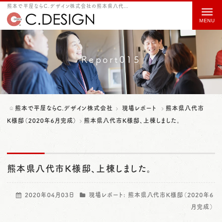
熊本で平屋ならC.デザイン株式会社の熊本県八代市K様邸、上棟しました。をご紹介
t
o
g
g
Report015
l
e
n
熊本で平屋ならC.デザイン株式会社
現場レポート
熊本県八代市
a
K様邸（2020年6月完成）
熊本県八代市K様邸、上棟しました。
v
i
熊本県八代市K様邸、上棟しました。
g
a
2020年04月03日
現場レポート:
熊本県八代市K様邸（2020年6
t
月完成）
i