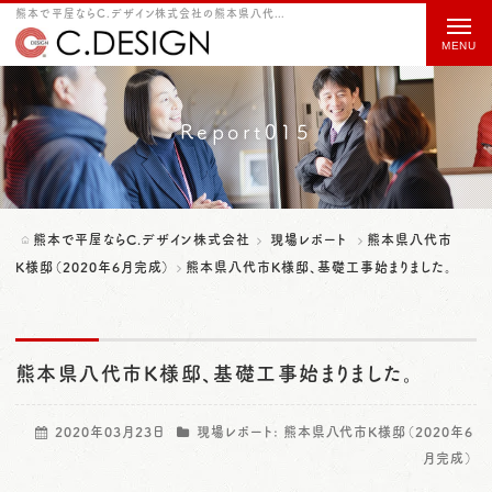
熊本で平屋ならC.デザイン株式会社の熊本県八代市K様邸、基礎工事始まりました。をご紹介
t
o
g
g
Report015
l
e
n
熊本で平屋ならC.デザイン株式会社
現場レポート
熊本県八代市
a
K様邸（2020年6月完成）
熊本県八代市K様邸、基礎工事始まりました。
v
i
熊本県八代市K様邸、基礎工事始まりました。
g
a
2020年03月23日
現場レポート:
熊本県八代市K様邸（2020年6
t
月完成）
i