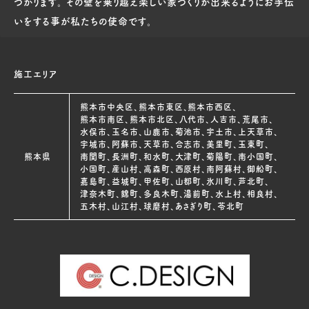
つかります。 その壁を乗り越え楽しい家づくりが出来るようにお手伝
いをする事が私たちの使命です。
施工エリア
熊本市中央区、熊本市東区、熊本市西区、
熊本市南区、熊本市北区、八代市、人吉市、荒尾市、
水俣市、玉名市、山鹿市、菊池市、宇土市、上天草市、
宇城市、阿蘇市、天草市、合志市、美里町、玉東町、
熊本県
南関町、長洲町、和水町、大津町、菊陽町、南小国町、
小国町、産山村、高森町、西原村、南阿蘇村、御船町、
嘉島町、益城町、甲佐町、山都町、氷川町、芦北町、
津奈木町、錦町、多良木町、湯前町、水上村、相良村、
五木村、山江村、球磨村、あさぎり町、苓北町