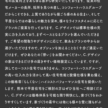
宅の品質向上をあらゆる面から研究いたしております。 従来の住
宅メーカーの長所、短所を見つめ直し、コンフォートハウスグループ
だからこそできる、上質でありながら値ごろ感のある住まい、そして
平屋ならではの暮らしの魅力を深め、様々なライフスタイルに応じた
プランのご提案を行っております。 C.デザインでは標準仕様の充
実に力を入れており、まずベースとなるプランを選んでいただきま
す。ご希望の間取りやデザインに応じて、数あるプランの中からお
選びいただけますので、オプションを加えることなく十分ご満足いた
だけます。 ぜひあなたの『想い』をお聞かせください。C.デザイン
の家はできるだけ手の届きやすい価格設定にしています。ですが、
決してローコスト住宅ではありません。 コンフォートハウスグループ
の高い仕入れ力を活かして高い住宅性能と設備仕様を兼ね備え、
この価格帯「らしくない」ハイコストパフォーマンス住宅を提供いた
します。 熊本で平屋住宅をご検討の方はぜひ当社へご相談くださ
い。 C.デザインは価格体系を可能な限り明快にし、家づくりをわか
りやすくしています。家づくりの最中には他にも様々な壁に誰もがぶ