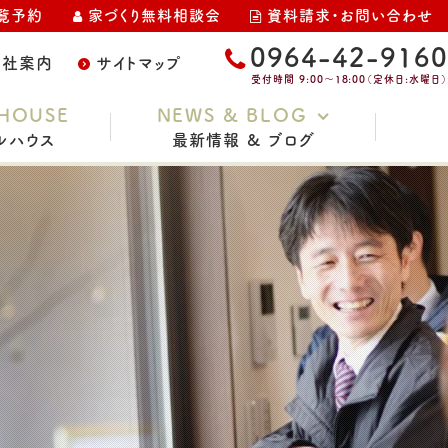
覧予約
家づくり無料相談会
資料請求・お問い合わせ
0964-42-9160
会社案内
サイトマップ
受付時間 9:00～18:00（定休日:水曜日）
HOUSE
NEWS & BLOG
ルハウス
最新情報 & ブログ
お知らせ
家づくりコラム
スタッフブログ
イベント・完成見学会
土地情報
現場レポート