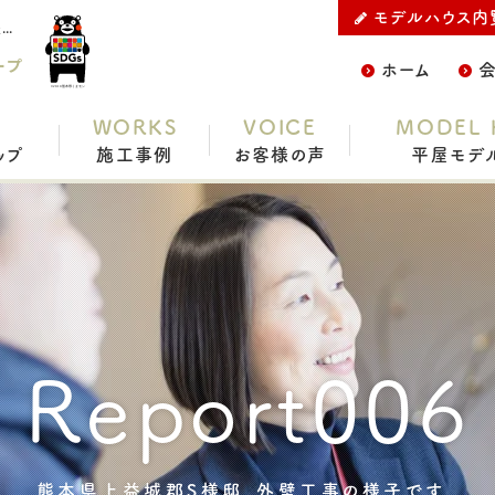
モデルハウス内
熊本で平屋ならC.デザイン株式会社の熊本県上益城郡S様邸、外壁工事の様子です。をご紹介
ープ
ホーム
WORKS
VOICE
MODEL 
ップ
施工事例
お客様の声
平屋モデ
Report006
熊本県上益城郡S様邸、外壁工事の様子です。