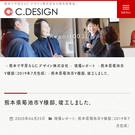
熊本で平屋ならC.デザイン株式会社の熊本県菊池市Y様邸、竣工しました。をご紹介
t
o
g
g
Report003
l
e
n
熊本で平屋ならC.デザイン株式会社
現場レポート
熊本県菊池市
a
Y様邸（2019年7月完成）
熊本県菊池市Y様邸、竣工しました。
v
i
熊本県菊池市Y様邸、竣工しました。
g
a
2020年04月25日
現場レポート:
熊本県菊池市Y様邸（2019年7
t
月完成）
i