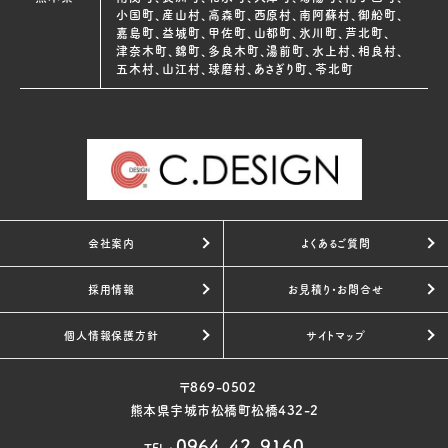
小国町、産山村、高森町、西原村、南阿蘇村、御船町、
嘉島町、益城町、甲佐町、山都町、氷川町、芦北町、
津奈木町、錦町、多良木町、湯前町、水上村、相良村、
五木村、山江村、球磨村、あさぎり町、苓北町
会社案内
よくあるご質問
採用情報
お見積り・お問合せ
個人情報保護方針
サイトマップ
〒869-0502
熊本県宇城市松橋町松橋432-2
0964-42-9160
TEL
: