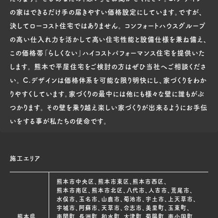
の家はできるだけ手の届きやすい価格設定にしています。ですが、
決してローコスト住宅ではありません。 コンフォートハウスグループ
の高い仕入れ力を活かして高い住宅性能と設備仕様を兼ね備え、
この価格帯「らしくない」ハイコストパフォーマンス住宅を提供いた
します。 熊本で平屋住宅をご検討の方はぜひ当社へご相談くださ
い。 C.デザインは価格体系を可能な限り明快にし、家づくりをわか
りやすくしています。家づくりの最中には他にも様々な壁に誰もがぶ
つかります。 その壁を乗り越え楽しい家づくりが出来るようにお手伝
いをする事が私たちの使命です。
施工エリア
熊本市中央区、熊本市東区、熊本市西区、
熊本市南区、熊本市北区、八代市、人吉市、荒尾市、
水俣市、玉名市、山鹿市、菊池市、宇土市、上天草市、
宇城市、阿蘇市、天草市、合志市、美里町、玉東町、
熊本県
南関町、長洲町、和水町、大津町、菊陽町、南小国町、