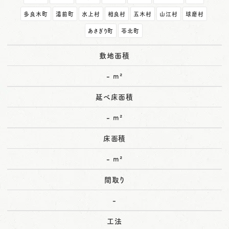
多良木町
湯前町
水上村
相良村
五木村
山江村
球磨村
あさぎり町
苓北町
敷地面積
- m²
延べ床面積
- m²
床面積
- m²
間取り
-
工法