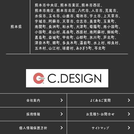
熊本市中央区、熊本市東区、熊本市西区、
熊本市南区、熊本市北区、八代市、人吉市、荒尾市、
水俣市、玉名市、山鹿市、菊池市、宇土市、上天草市、
宇城市、阿蘇市、天草市、合志市、美里町、玉東町、
熊本県
南関町、長洲町、和水町、大津町、菊陽町、南小国町、
小国町、産山村、高森町、西原村、南阿蘇村、御船町、
嘉島町、益城町、甲佐町、山都町、氷川町、芦北町、
津奈木町、錦町、多良木町、湯前町、水上村、相良村、
五木村、山江村、球磨村、あさぎり町、苓北町
会社案内
よくあるご質問
採用情報
お見積り・お問合せ
個人情報保護方針
サイトマップ