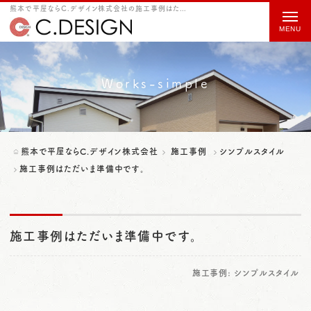
熊本で平屋ならC.デザイン株式会社の施工事例はただいま準備中です。をご紹介
t
o
g
g
Works-simple
l
e
n
熊本で平屋ならC.デザイン株式会社
施工事例
シンプルスタイル
a
施工事例はただいま準備中です。
v
i
施工事例はただいま準備中です。
g
a
施工事例:
シンプルスタイル
t
i