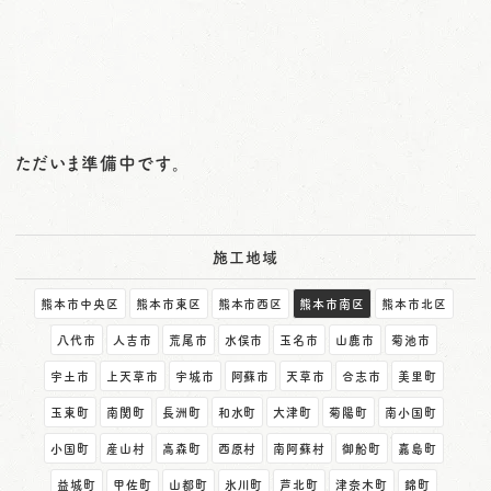
o
n
ただいま準備中です。
施工地域
熊本市中央区
熊本市東区
熊本市西区
熊本市南区
熊本市北区
八代市
人吉市
荒尾市
水俣市
玉名市
山鹿市
菊池市
宇土市
上天草市
宇城市
阿蘇市
天草市
合志市
美里町
玉東町
南関町
長洲町
和水町
大津町
菊陽町
南小国町
小国町
産山村
高森町
西原村
南阿蘇村
御船町
嘉島町
益城町
甲佐町
山都町
氷川町
芦北町
津奈木町
錦町