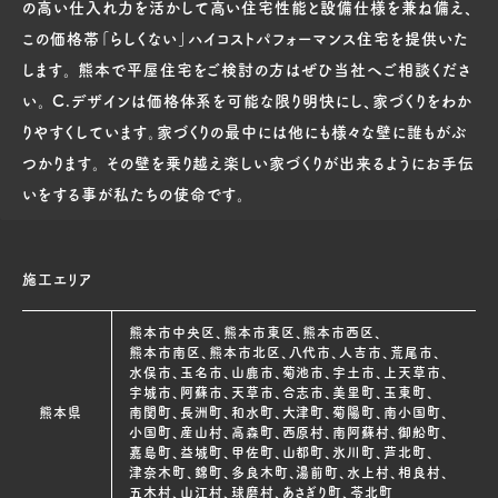
の高い仕入れ力を活かして高い住宅性能と設備仕様を兼ね備え、
この価格帯「らしくない」ハイコストパフォーマンス住宅を提供いた
します。 熊本で平屋住宅をご検討の方はぜひ当社へご相談くださ
い。 C.デザインは価格体系を可能な限り明快にし、家づくりをわか
りやすくしています。家づくりの最中には他にも様々な壁に誰もがぶ
つかります。 その壁を乗り越え楽しい家づくりが出来るようにお手伝
いをする事が私たちの使命です。
施工エリア
熊本市中央区、熊本市東区、熊本市西区、
熊本市南区、熊本市北区、八代市、人吉市、荒尾市、
水俣市、玉名市、山鹿市、菊池市、宇土市、上天草市、
宇城市、阿蘇市、天草市、合志市、美里町、玉東町、
熊本県
南関町、長洲町、和水町、大津町、菊陽町、南小国町、
小国町、産山村、高森町、西原村、南阿蘇村、御船町、
嘉島町、益城町、甲佐町、山都町、氷川町、芦北町、
津奈木町、錦町、多良木町、湯前町、水上村、相良村、
五木村、山江村、球磨村、あさぎり町、苓北町