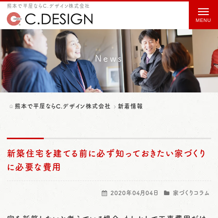
熊本で平屋ならC.デザイン株式会社
t
o
g
g
News
l
e
n
熊本で平屋ならC.デザイン株式会社
新着情報
a
v
i
新築住宅を建てる前に必ず知っておきたい家づくり
g
に必要な費用
a
2020年04月04日
家づくりコラム
t
i