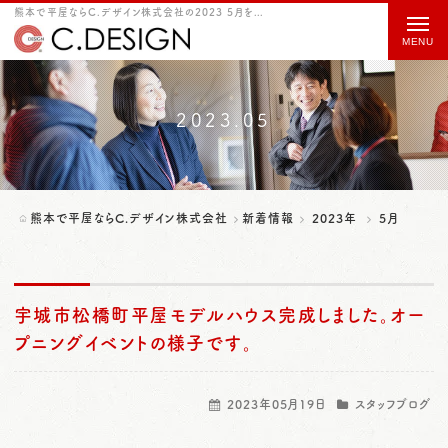
熊本で平屋ならC.デザイン株式会社の2023 5月をご紹介
t
o
g
g
2023.05
l
e
n
熊本で平屋ならC.デザイン株式会社
新着情報
2023年
5月
a
v
i
宇城市松橋町平屋モデルハウス完成しました。オー
g
プニングイベントの様子です。
a
t
2023年05月19日
スタッフブログ
i