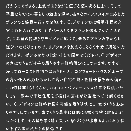
だからこそできる、上質でありながら値ごろ感のある住まい、そして
平屋ならではの暮らしの魅力を深め、様々なライフスタイルに応じた
プランのご提案を行っております。 C.デザインでは標準仕様の充
実に力を入れており、まずベースとなるプランを選んでいただきま
す。ご希望の間取りやデザインに応じて、数あるプランの中からお
選びいただけますので、オプションを加えることなく十分ご満足いた
だけます。 ぜひあなたの『想い』をお聞かせください。C.デザイン
の家はできるだけ手の届きやすい価格設定にしています。ですが、
決してローコスト住宅ではありません。 コンフォートハウスグループ
の高い仕入れ力を活かして高い住宅性能と設備仕様を兼ね備え、
この価格帯「らしくない」ハイコストパフォーマンス住宅を提供いた
します。 熊本で平屋住宅をご検討の方はぜひ当社へご相談くださ
い。 C.デザインは価格体系を可能な限り明快にし、家づくりをわか
りやすくしています。家づくりの最中には他にも様々な壁に誰もがぶ
つかります。 その壁を乗り越え楽しい家づくりが出来るようにお手伝
いをする事が私たちの使命です。