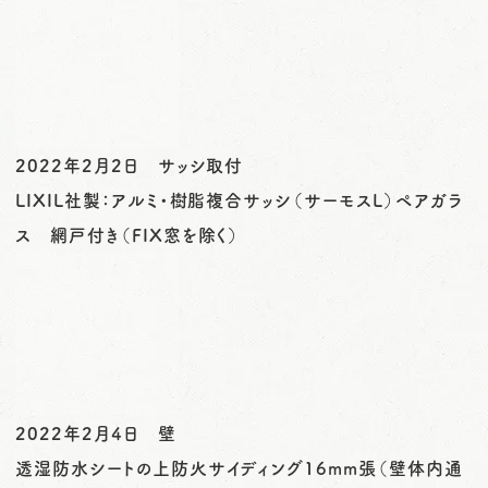
o
n
2022年2月2日 サッシ取付
LIXIL社製：アルミ・樹脂複合サッシ（サーモスL）ペアガラ
ス 網戸付き（FIX窓を除く）
2022年2月4日 壁
透湿防水シートの上防火サイディング16mm張（壁体内通