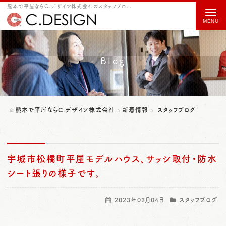
熊本で平屋ならC.デザイン株式会社のスタッフブログをご紹介
t
o
g
g
Blog
l
e
n
熊本で平屋ならC.デザイン株式会社
新着情報
スタッフブログ
a
v
i
宇城市松橋町平屋モデルハウス、サッシ取付・防水
g
シート張りの様子です。
a
2023年02月04日
スタッフブログ
t
i