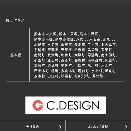
施工エリア
熊本市中央区、熊本市東区、熊本市西区、
熊本市南区、熊本市北区、八代市、人吉市、荒尾市、
水俣市、玉名市、山鹿市、菊池市、宇土市、上天草市、
宇城市、阿蘇市、天草市、合志市、美里町、玉東町、
熊本県
南関町、長洲町、和水町、大津町、菊陽町、南小国町、
小国町、産山村、高森町、西原村、南阿蘇村、御船町、
嘉島町、益城町、甲佐町、山都町、氷川町、芦北町、
津奈木町、錦町、多良木町、湯前町、水上村、相良村、
五木村、山江村、球磨村、あさぎり町、苓北町
会社案内
よくあるご質問