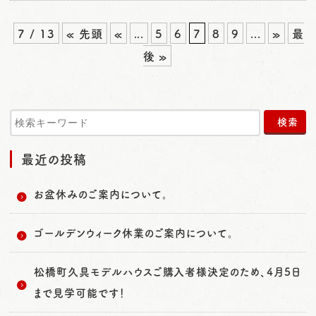
7 / 13
« 先頭
«
...
5
6
7
8
9
...
»
最
後 »
最近の投稿
お盆休みのご案内について。
ゴールデンウィーク休業のご案内について。
松橋町久具モデルハウスご購入者様決定のため、4月5日
まで見学可能です！