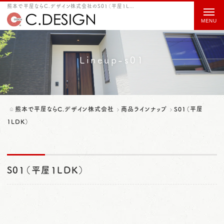
熊本で平屋ならC.デザイン株式会社のS01（平屋1LDK）をご紹介
t
o
g
g
Lineup-s01
l
e
n
熊本で平屋ならC.デザイン株式会社
商品ラインナップ
S01（平屋
a
1LDK）
v
i
S01（平屋1LDK）
g
a
t
i