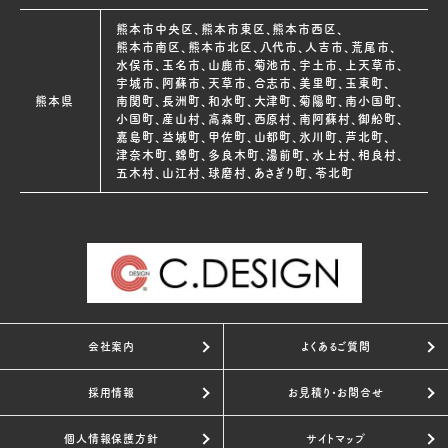
熊本市中央区、熊本市東区、熊本市西区、
熊本市南区、熊本市北区、八代市、人吉市、荒尾市、
水俣市、玉名市、山鹿市、菊池市、宇土市、上天草市、
宇城市、阿蘇市、天草市、合志市、美里町、玉東町、
熊本県
南関町、長洲町、和水町、大津町、菊陽町、南小国町、
小国町、産山村、高森町、西原村、南阿蘇村、御船町、
嘉島町、益城町、甲佐町、山都町、氷川町、芦北町、
津奈木町、錦町、多良木町、湯前町、水上村、相良村、
五木村、山江村、球磨村、あさぎり町、苓北町
会社案内
よくあるご質問
採用情報
お見積り・お問合せ
個人情報保護方針
サイトマップ