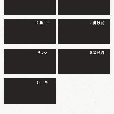
玄関ドア
玄関設備
サッシ
外装設備
外 壁