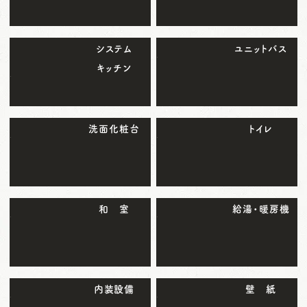
システム
ユニットバス
キッチン
洗面化粧台
トイレ
和 室
給湯・暖房機
内装設備
壁 紙