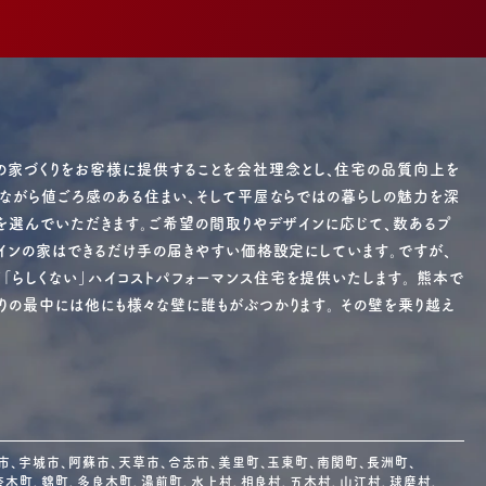
の家づくりをお客様に提供することを会社理念とし、住宅の品質向上を
りながら値ごろ感のある住まい、そして平屋ならではの暮らしの魅力を深
ンを選んでいただきます。ご希望の間取りやデザインに応じて、数あるプ
ザインの家はできるだけ手の届きやすい価格設定にしています。ですが、
らしくない」ハイコストパフォーマンス住宅を提供いたします。 熊本で
りの最中には他にも様々な壁に誰もがぶつかります。 その壁を乗り越え
、宇城市、阿蘇市、天草市、合志市、美里町、玉東町、南関町、長洲町、
奈木町、錦町、多良木町、湯前町、水上村、相良村、五木村、山江村、球磨村、