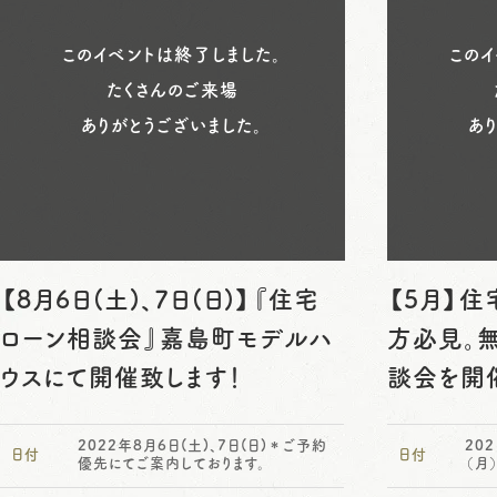
このイベントは終了しました。
このイ
たくさんのご来場
ありがとうございました。
あ
【8月6日(土)、7日(日)】『住宅
【5月】
ローン相談会』嘉島町モデルハ
方必見。
ウスにて開催致します！
談会を開
2022年8月6日(土)、7日(日)＊ご予約
20
日付
日付
優先にてご案内しております。
（月