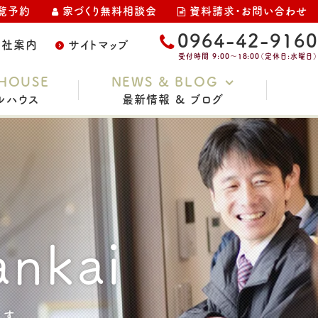
覧予約
家づくり無料相談会
資料請求・お問い合わせ
0964-42-9160
会社案内
サイトマップ
受付時間 9:00～18:00（定休日:水曜日）
HOUSE
NEWS & BLOG
ルハウス
最新情報 & ブログ
お知らせ
家づくりコラム
スタッフブログ
nkai
イベント・完成見学会
土地情報
現場レポート
す。