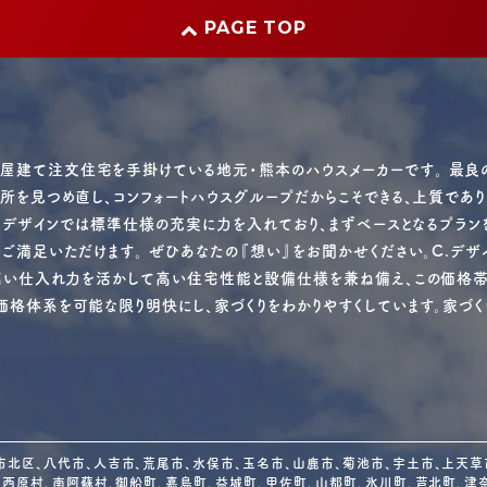
PAGE TOP
屋建て注文住宅を手掛けている地元・熊本のハウスメーカーです。 最良
短所を見つめ直し、コンフォートハウスグループだからこそできる、上質であ
C.デザインでは標準仕様の充実に力を入れており、まずベースとなるプラ
ご満足いただけます。 ぜひあなたの『想い』をお聞かせください。C.デ
の高い仕入れ力を活かして高い住宅性能と設備仕様を兼ね備え、この価格帯「
格体系を可能な限り明快にし、家づくりをわかりやすくしています。家づく
北区、八代市、人吉市、荒尾市、水俣市、玉名市、山鹿市、菊池市、宇土市、上天草市
、西原村、南阿蘇村、御船町、嘉島町、益城町、甲佐町、山都町、氷川町、芦北町、津