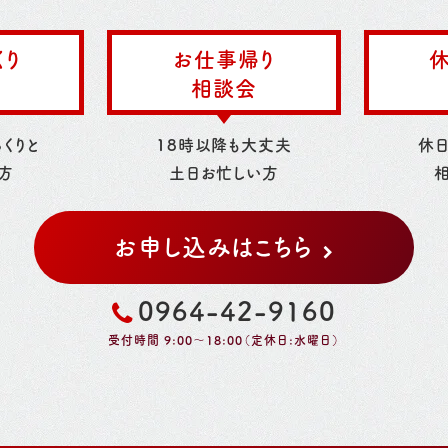
くり
お仕事帰り
休
相談会
くりと
18時以降も大丈夫
休
方
土日お忙しい方
お申し込みはこちら
0964-42-9160
受付時間 9:00～18:00（定休日:水曜日）