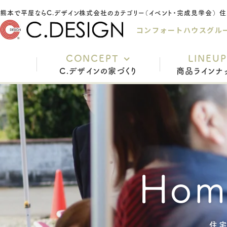
熊本で平屋なら
コンフォートハウスグル
CONCEPT
LINEUP
C.デザインの家づくり
商品ラインナ
充実の標準仕様
安心の保証
家づくりの流れ
Hom
インテリアスタイル
よくあるご質問
スタッフ紹介
住