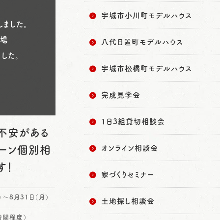
宇城市小川町モデルハウス
ました。
来場
八代日置町モデルハウス
した。
宇城市松橋町モデルハウス
完成見学会
1日3組貸切相談会
に不安がある
ーン個別相
オンライン相談会
す！
家づくりセミナー
）～8月31日（月）
土地探し相談会
2時間程度）