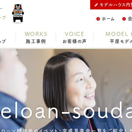
モデルハウス内
C.デザイン株式会社のカテゴリー（イベント・完成見学会） 住宅ローン相談会をご紹介
ープ
ホーム
WORKS
VOICE
MODEL 
ップ
施工事例
お客様の声
平屋モデ
eloan-souda
宅ローン相談会のイベント・完成見学会一覧をご紹介しま