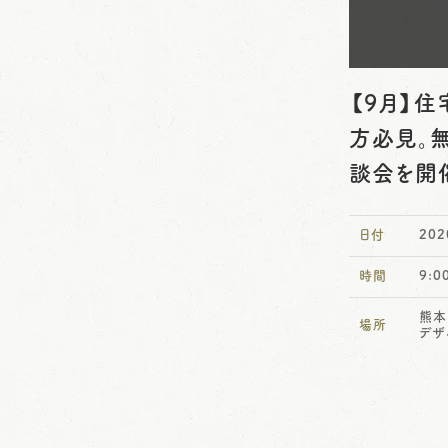
【9月】
方必見。
談会を開
日付
20
時間
9:
熊本
場所
デザ