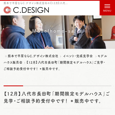
熊本で平屋ならC.デザイン株式会社の【12月】八代市長田町「期間限定モデルハウス」ご見学・ご相談予約受付中です！ ＊販売中です。をご紹介
t
o
g
g
Modelhome-sales
l
e
n
熊本で平屋ならC.デザイン株式会社
イベント・完成見学会
モデル
a
ハウス販売会
【12月】八代市長田町「期間限定モデルハウス」ご見学・
ご相談予約受付中です！ ＊販売中です。
v
i
g
【12月】八代市長田町「期間限定モデルハウス」ご
a
見学・ご相談予約受付中です！ ＊販売中です。
t
i