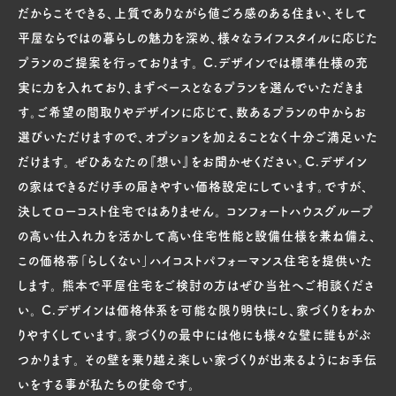
だからこそできる、上質でありながら値ごろ感のある住まい、そして
平屋ならではの暮らしの魅力を深め、様々なライフスタイルに応じた
プランのご提案を行っております。 C.デザインでは標準仕様の充
実に力を入れており、まずベースとなるプランを選んでいただきま
す。ご希望の間取りやデザインに応じて、数あるプランの中からお
選びいただけますので、オプションを加えることなく十分ご満足いた
だけます。 ぜひあなたの『想い』をお聞かせください。C.デザイン
の家はできるだけ手の届きやすい価格設定にしています。ですが、
決してローコスト住宅ではありません。 コンフォートハウスグループ
の高い仕入れ力を活かして高い住宅性能と設備仕様を兼ね備え、
この価格帯「らしくない」ハイコストパフォーマンス住宅を提供いた
します。 熊本で平屋住宅をご検討の方はぜひ当社へご相談くださ
い。 C.デザインは価格体系を可能な限り明快にし、家づくりをわか
りやすくしています。家づくりの最中には他にも様々な壁に誰もがぶ
つかります。 その壁を乗り越え楽しい家づくりが出来るようにお手伝
いをする事が私たちの使命です。