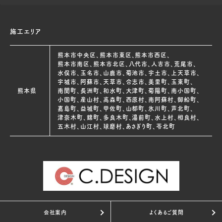
施工エリア
熊本市中央区、熊本市東区、熊本市西区、
熊本市南区、熊本市北区、八代市、人吉市、荒尾市、
水俣市、玉名市、山鹿市、菊池市、宇土市、上天草市、
宇城市、阿蘇市、天草市、合志市、美里町、玉東町、
熊本県
南関町、長洲町、和水町、大津町、菊陽町、南小国町、
小国町、産山村、高森町、西原村、南阿蘇村、御船町、
嘉島町、益城町、甲佐町、山都町、氷川町、芦北町、
津奈木町、錦町、多良木町、湯前町、水上村、相良村、
五木村、山江村、球磨村、あさぎり町、苓北町
会社案内
よくあるご質問