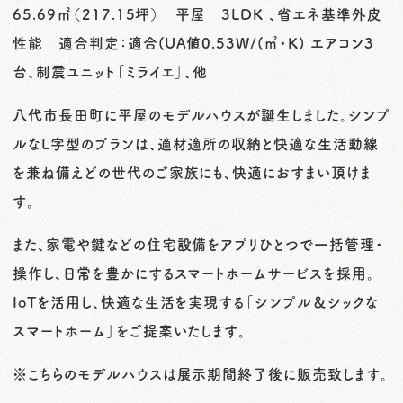
65.69㎡（217.15坪） 平屋 3LDK 、省エネ基準外皮
性能 適合判定：適合(UA値0.53W/(㎡・K) エアコン3
台、制震ユニット「ミライエ」、他
八代市長田町に平屋のモデルハウスが誕生しました。シンプ
ルなL字型のプランは、適材適所の収納と快適な生活動線
を兼ね備えどの世代のご家族にも、快適におすまい頂けま
す。
また、家電や鍵などの住宅設備をアプリひとつで一括管理・
操作し、日常を豊かにするスマートホームサービスを採用。
IoTを活用し、快適な生活を実現する「シンプル＆シックな
スマートホーム」をご提案いたします。
※こちらのモデルハウスは展示期間終了後に販売致します。