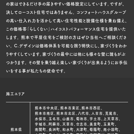
の家はできるだけ手の届きやすい価格設定にしています。ですが、
決してローコスト住宅ではありません。 コンフォートハウスグループ
の高い仕入れ力を活かして高い住宅性能と設備仕様を兼ね備え、
この価格帯「らしくない」ハイコストパフォーマンス住宅を提供いた
します。 熊本で平屋住宅をご検討の方はぜひ当社へご相談くださ
い。 C.デザインは価格体系を可能な限り明快にし、家づくりをわか
りやすくしています。家づくりの最中には他にも様々な壁に誰もがぶ
つかります。 その壁を乗り越え楽しい家づくりが出来るようにお手伝
いをする事が私たちの使命です。
施工エリア
熊本市中央区、熊本市東区、熊本市西区、
熊本市南区、熊本市北区、八代市、人吉市、荒尾市、
水俣市、玉名市、山鹿市、菊池市、宇土市、上天草市、
宇城市、阿蘇市、天草市、合志市、美里町、玉東町、
熊本県
南関町、長洲町、和水町、大津町、菊陽町、南小国町、