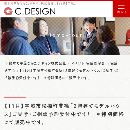
熊本で平屋ならC.デザイン株式会社の【11月】宇城市松橋町豊福「２階建てモデルハウス」ご見学・ご相談予約受付中です！ ＊特別価格にて販売中です。をご紹介
t
o
g
g
Home-tour
l
e
n
熊本で平屋ならC.デザイン株式会社
イベント・完成見学会
完成
a
見学会
【11月】宇城市松橋町豊福「２階建てモデルハウス」ご見学・ご
相談予約受付中です！ ＊特別価格にて販売中です。
v
i
g
【11月】宇城市松橋町豊福「２階建てモデルハウ
a
ス」ご見学・ご相談予約受付中です！ ＊特別価格
t
にて販売中です。
i