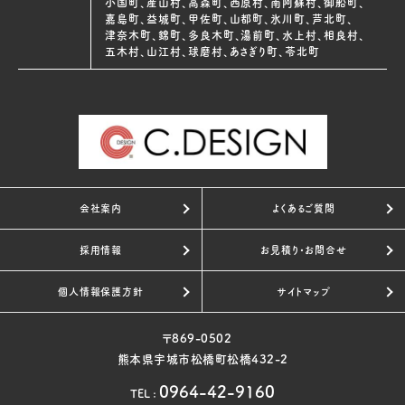
小国町、産山村、高森町、西原村、南阿蘇村、御船町、
嘉島町、益城町、甲佐町、山都町、氷川町、芦北町、
津奈木町、錦町、多良木町、湯前町、水上村、相良村、
五木村、山江村、球磨村、あさぎり町、苓北町
会社案内
よくあるご質問
採用情報
お見積り・お問合せ
個人情報保護方針
サイトマップ
〒869-0502
熊本県宇城市松橋町松橋432-2
0964-42-9160
TEL
: