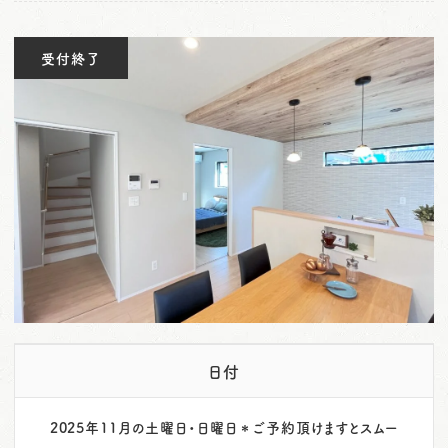
o
n
受付終了
日付
2025年11月の土曜日・日曜日＊ご予約頂けますとスムー