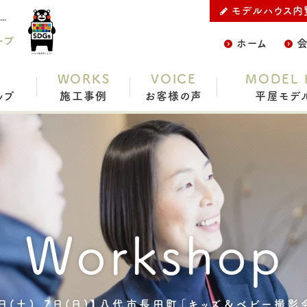
モデルハウス内
熊本で平屋ならC.デザイン株式会社の【9月6日(土)、7日(日)】八代市長田町「キッズ＆ベビー撮影会」開催をご紹介
ープ
ホーム
WORKS
VOICE
MODEL 
ップ
施工事例
お客様の声
平屋モデ
Workshop
6日(土)、7日(日)】八代市長田町「キッズ＆ベビー撮影