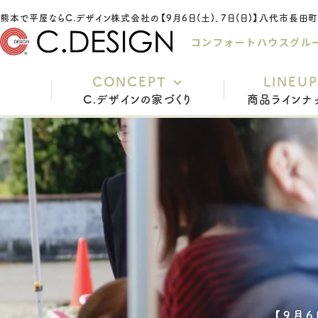
コンフォートハウスグル
CONCEPT
LINEUP
C.デザインの家づくり
商品ラインナ
充実の標準仕様
安心の保証
家づくりの流れ
インテリアスタイル
よくあるご質問
スタッフ紹介
【9月