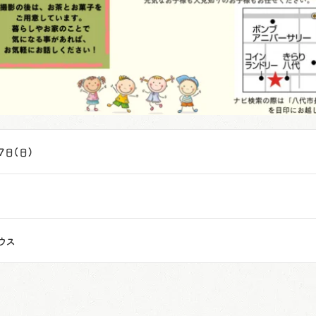
、7日(日)
ウス