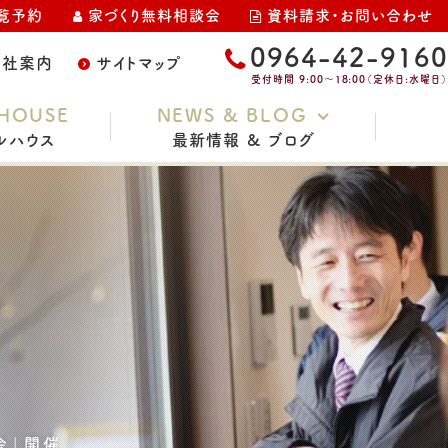
覧予約
家づくり無料相談会
資料請求・お問い合わせ
0964-42-9160
会社案内
サイトマップ
受付時間 9:00～18:00（定休日:水曜日）
HOUSE
NEWS & BLOG
ルハウス
最新情報 & ブログ
お知らせ
家づくりコラム
スタッフブログ
イベント・完成見学会
土地情報
現場レポート
会」開催