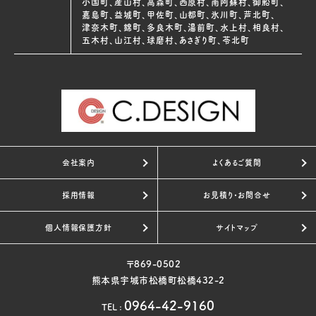
小国町、産山村、高森町、西原村、南阿蘇村、御船町、
嘉島町、益城町、甲佐町、山都町、氷川町、芦北町、
津奈木町、錦町、多良木町、湯前町、水上村、相良村、
五木村、山江村、球磨村、あさぎり町、苓北町
会社案内
よくあるご質問
採用情報
お見積り・お問合せ
個人情報保護方針
サイトマップ
〒869-0502
熊本県宇城市松橋町松橋432-2
0964-42-9160
TEL
: