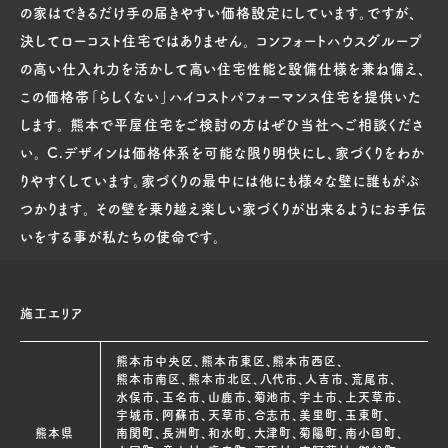
の家はできるだけ手の届きやすい価格設定にしています。ですが、
決してローコスト住宅ではありません。 コンフォートハウスグループ
の高い仕入れ力を活かして高い住宅性能と設備仕様を兼ね備え、
この価格帯「らしくない」ハイコストパフォーマンス住宅を提供いた
します。 熊本で平屋住宅をご検討の方はぜひ当社へご相談くださ
い。 C.デザインは価格体系を可能な限り明快にし、家づくりをわか
りやすくしています。家づくりの最中には他にも様々な壁に誰もがぶ
つかります。 その壁を乗り越え楽しい家づくりが出来るようにお手伝
いをする事が私たちの使命です。
施工エリア
熊本市中央区、熊本市東区、熊本市西区、
熊本市南区、熊本市北区、八代市、人吉市、荒尾市、
水俣市、玉名市、山鹿市、菊池市、宇土市、上天草市、
宇城市、阿蘇市、天草市、合志市、美里町、玉東町、
熊本県
南関町、長洲町、和水町、大津町、菊陽町、南小国町、