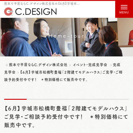
熊本で平屋ならC.デザイン株式会社の【6月】宇城市松橋町豊福「２階建てモデルハウス」ご見学・ご相談予約受付中です！ ＊特別価格にて販売中です。をご紹介
t
o
g
g
Home-tour
l
e
n
熊本で平屋ならC.デザイン株式会社
イベント・完成見学会
完成
a
見学会
【6月】宇城市松橋町豊福「２階建てモデルハウス」ご見学・ご相
談予約受付中です！ ＊特別価格にて販売中です。
v
i
g
【6月】宇城市松橋町豊福「２階建てモデルハウス」
a
ご見学・ご相談予約受付中です！ ＊特別価格にて
t
販売中です。
i