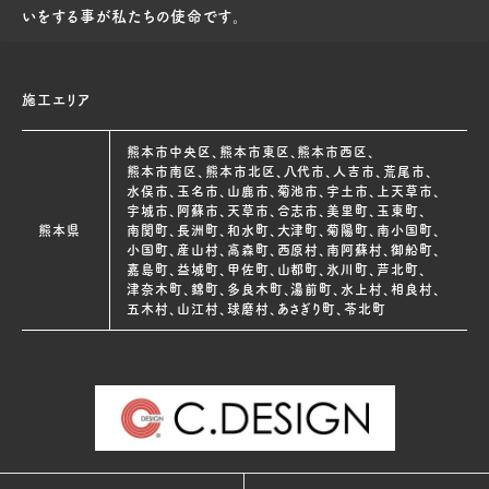
いをする事が私たちの使命です。
施工エリア
熊本市中央区、熊本市東区、熊本市西区、
熊本市南区、熊本市北区、八代市、人吉市、荒尾市、
水俣市、玉名市、山鹿市、菊池市、宇土市、上天草市、
宇城市、阿蘇市、天草市、合志市、美里町、玉東町、
熊本県
南関町、長洲町、和水町、大津町、菊陽町、南小国町、
小国町、産山村、高森町、西原村、南阿蘇村、御船町、
嘉島町、益城町、甲佐町、山都町、氷川町、芦北町、
津奈木町、錦町、多良木町、湯前町、水上村、相良村、
五木村、山江村、球磨村、あさぎり町、苓北町