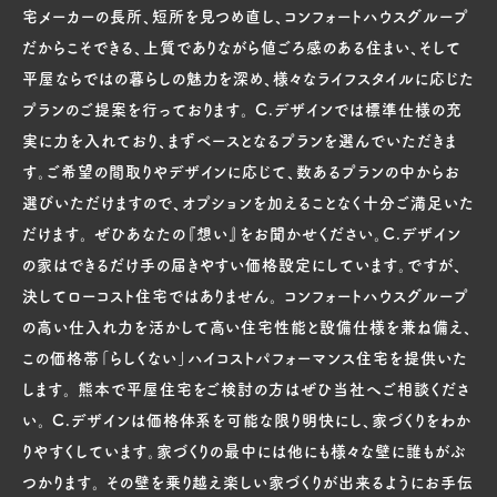
宅メーカーの長所、短所を見つめ直し、コンフォートハウスグループ
だからこそできる、上質でありながら値ごろ感のある住まい、そして
平屋ならではの暮らしの魅力を深め、様々なライフスタイルに応じた
プランのご提案を行っております。 C.デザインでは標準仕様の充
実に力を入れており、まずベースとなるプランを選んでいただきま
す。ご希望の間取りやデザインに応じて、数あるプランの中からお
選びいただけますので、オプションを加えることなく十分ご満足いた
だけます。 ぜひあなたの『想い』をお聞かせください。C.デザイン
の家はできるだけ手の届きやすい価格設定にしています。ですが、
決してローコスト住宅ではありません。 コンフォートハウスグループ
の高い仕入れ力を活かして高い住宅性能と設備仕様を兼ね備え、
この価格帯「らしくない」ハイコストパフォーマンス住宅を提供いた
します。 熊本で平屋住宅をご検討の方はぜひ当社へご相談くださ
い。 C.デザインは価格体系を可能な限り明快にし、家づくりをわか
りやすくしています。家づくりの最中には他にも様々な壁に誰もがぶ
つかります。 その壁を乗り越え楽しい家づくりが出来るようにお手伝