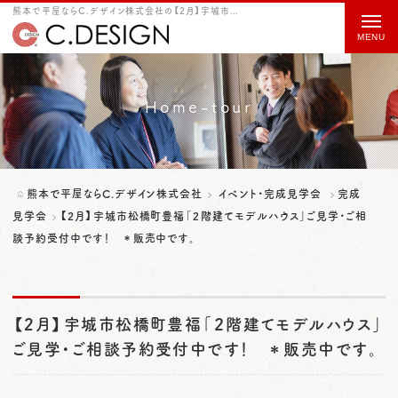
熊本で平屋ならC.デザイン株式会社の【2月】宇城市松橋町豊福「２階建てモデルハウス」ご見学・ご相談予約受付中です！ ＊販売中です。をご紹介
t
o
g
g
Home-tour
l
e
n
熊本で平屋ならC.デザイン株式会社
イベント・完成見学会
完成
a
見学会
【2月】宇城市松橋町豊福「２階建てモデルハウス」ご見学・ご相
談予約受付中です！ ＊販売中です。
v
i
g
【2月】宇城市松橋町豊福「２階建てモデルハウス」
a
ご見学・ご相談予約受付中です！ ＊販売中です。
t
i