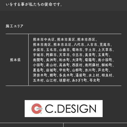
いをする事が私たちの使命です。
施工エリア
熊本市中央区、熊本市東区、熊本市西区、
熊本市南区、熊本市北区、八代市、人吉市、荒尾市、
水俣市、玉名市、山鹿市、菊池市、宇土市、上天草市、
宇城市、阿蘇市、天草市、合志市、美里町、玉東町、
熊本県
南関町、長洲町、和水町、大津町、菊陽町、南小国町、
小国町、産山村、高森町、西原村、南阿蘇村、御船町、
嘉島町、益城町、甲佐町、山都町、氷川町、芦北町、
津奈木町、錦町、多良木町、湯前町、水上村、相良村、
五木村、山江村、球磨村、あさぎり町、苓北町