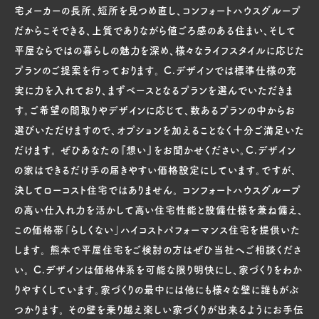
宅メーカーの長所、短所を見つめ直し、コンフォートハウスグループ
だからこそできる、上質でありながら値ごろ感のある住まい、そして
平屋ならではの暮らしの魅力を深め、様々なライフスタイルに応じた
プランのご提案を行っております。 C.デザインでは標準仕様の充
実に力を入れており、まずベースとなるプランを選んでいただきま
す。ご希望の間取りやデザインに応じて、数あるプランの中からお
選びいただけますので、オプションを加えることなく十分ご満足いた
だけます。 ぜひあなたの『想い』をお聞かせください。C.デザイン
の家はできるだけ手の届きやすい価格設定にしています。ですが、
決してローコスト住宅ではありません。 コンフォートハウスグループ
の高い仕入れ力を活かして高い住宅性能と設備仕様を兼ね備え、
この価格帯「らしくない」ハイコストパフォーマンス住宅を提供いた
します。 熊本で平屋住宅をご検討の方はぜひ当社へご相談くださ
い。 C.デザインは価格体系を可能な限り明快にし、家づくりをわか
りやすくしています。家づくりの最中には他にも様々な壁に誰もがぶ
つかります。 その壁を乗り越え楽しい家づくりが出来るようにお手伝